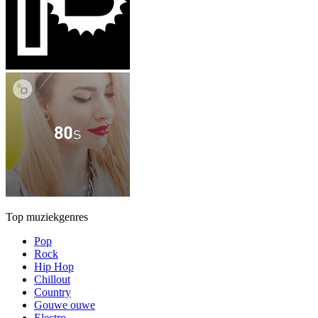
Top muziekgenres
Pop
Rock
Hip Hop
Chillout
Country
Gouwe ouwe
Electro