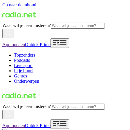
Ga naar de inhoud
Waar wil je naar luisteren?
App openen
Ontdek Prime
Topzenders
Podcasts
Live sport
In je buurt
Genres
Onderwerpen
Waar wil je naar luisteren?
App openen
Ontdek Prime