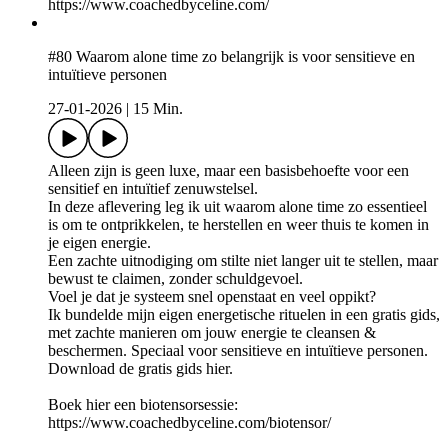
⁠https://www.coachedbyceline.com/⁠
#80 Waarom alone time zo belangrijk is voor sensitieve en
intuïtieve personen
27-01-2026
|
15 Min.
Alleen zijn is geen luxe, maar een basisbehoefte voor een
sensitief en intuïtief zenuwstelsel.
In deze aflevering leg ik uit waarom alone time zo essentieel
is om te ontprikkelen, te herstellen en weer thuis te komen in
je eigen energie.
Een zachte uitnodiging om stilte niet langer uit te stellen, maar
bewust te claimen, zonder schuldgevoel.
Voel je dat je systeem snel openstaat en veel oppikt?
Ik bundelde mijn eigen energetische rituelen in een gratis gids,
met zachte manieren om jouw energie te cleansen &
beschermen. Speciaal voor sensitieve en intuïtieve personen.
Download de gratis gids hier.
Boek hier een biotensorsessie:
⁠⁠https://www.coachedbyceline.com/biotensor/⁠