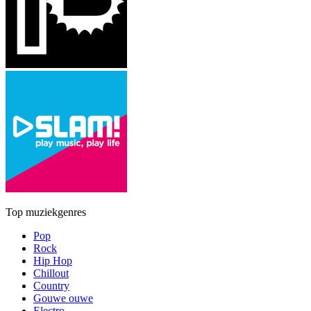
Top muziekgenres
Pop
Rock
Hip Hop
Chillout
Country
Gouwe ouwe
Electro