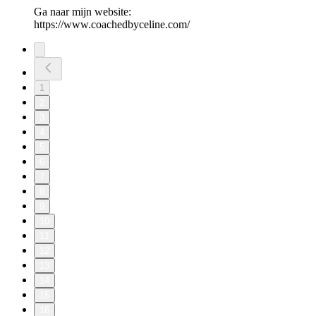
Ga naar mijn website:
⁠https://www.coachedbyceline.com/⁠
1
2
3
4
5
6
7
8
9
10
11
12
13
14
15
16