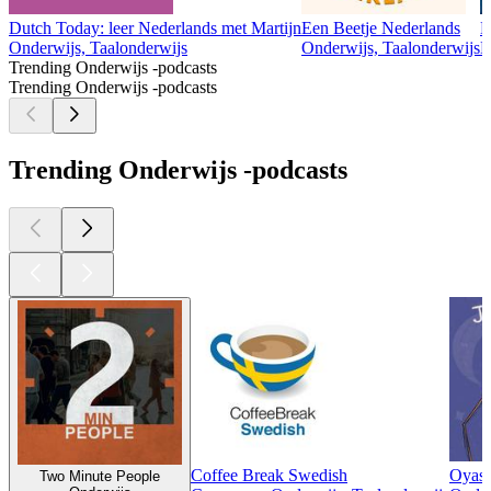
Dutch Today: leer Nederlands met Martijn
Een Beetje Nederlands
H
Onderwijs, Taalonderwijs
Onderwijs, Taalonderwijs
M
Trending Onderwijs -podcasts
Trending Onderwijs -podcasts
Trending Onderwijs -podcasts
Coffee Break Swedish
Oyasu
Two Minute People