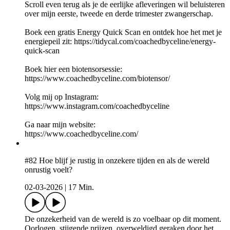
Scroll even terug als je de eerlijke afleveringen wil beluisteren
over mijn eerste, tweede en derde trimester zwangerschap.
Boek een gratis Energy Quick Scan en ontdek hoe het met je
energiepeil zit: https://tidycal.com/coachedbyceline/energy-
quick-scan
Boek hier een biotensorsessie:
⁠⁠https://www.coachedbyceline.com/biotensor/⁠
Volg mij op Instagram:
⁠⁠https://www.instagram.com/coachedbyceline
Ga naar mijn website:
⁠https://www.coachedbyceline.com/⁠
#82 Hoe blijf je rustig in onzekere tijden en als de wereld
onrustig voelt?
02-03-2026
|
17 Min.
De onzekerheid van de wereld is zo voelbaar op dit moment.
Oorlogen, stijgende prijzen, overweldigd geraken door het