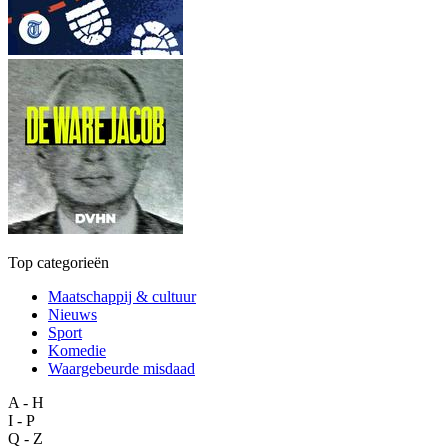
Top categorieën
Maatschappij & cultuur
Nieuws
Sport
Komedie
Waargebeurde misdaad
A - H
I - P
Q - Z