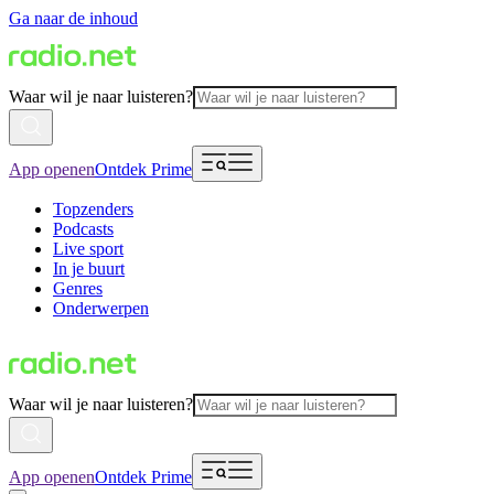
Ga naar de inhoud
Waar wil je naar luisteren?
App openen
Ontdek Prime
Topzenders
Podcasts
Live sport
In je buurt
Genres
Onderwerpen
Waar wil je naar luisteren?
App openen
Ontdek Prime