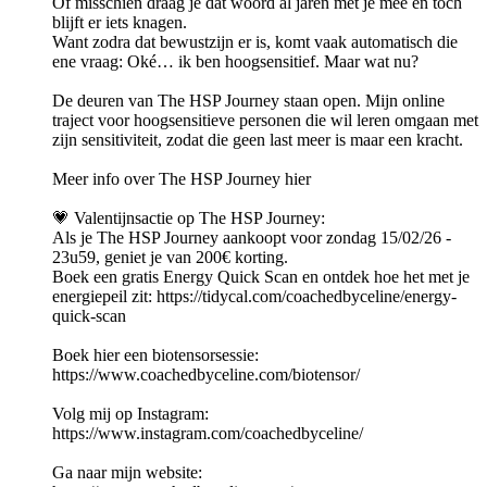
Of misschien draag je dat woord al jaren met je mee en toch
blijft er iets knagen.
Want zodra dat bewustzijn er is, komt vaak automatisch die
ene vraag: Oké… ik ben hoogsensitief. Maar wat nu?
De deuren van The HSP Journey staan open. Mijn online
traject voor hoogsensitieve personen die wil leren omgaan met
zijn sensitiviteit, zodat die geen last meer is maar een kracht.
Meer info over The HSP Journey hier
💗 Valentijnsactie op The HSP Journey:
Als je The HSP Journey aankoopt voor zondag 15/02/26 -
23u59, geniet je van 200€ korting.
Boek een gratis Energy Quick Scan en ontdek hoe het met je
energiepeil zit: https://tidycal.com/coachedbyceline/energy-
quick-scan
Boek hier een biotensorsessie:
⁠⁠https://www.coachedbyceline.com/biotensor/⁠
Volg mij op Instagram:
⁠⁠https://www.instagram.com/coachedbyceline/
Ga naar mijn website: