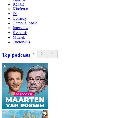
Religie
Kinderen
DJ
Comedy
Campus Radio
Interview
Kerstmis
Muziek
Onderwijs
Top podcasts