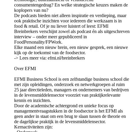
consumentengedrag? En welke strategische keuzes maken de
koplopers van nu?
De podcasts bieden niet alleen inspiratie en verdieping, maar
ook praktische inzichten voor iedereen die werkzaam is in
food & retail. Of je nu liever luistert of leest: EFMI
Breinbrekers verschijnt zowel als podcast én als uitgeschreven
interview – onder meer gepubliceerd in
FoodPersonality/FPWork.
Elke maand een nieuw brein, een nieuw gesprek, een nieuwe
kijk op de toekomst van de foodsector.
-> Lees meer via: ⁠⁠⁠⁠⁠efmi.nl/breinbrekers⁠⁠⁠⁠⁠
Over EFMI
EFMI Business School is een zelfstandige business school die
met zijn opleidingen, onderzoek en netwerkgroepen al ruim
25 jaar directieleden, managers en ondernemers van bedrijven
in de levensmiddelensector voorziet van praktijkrelevante
kennis en inzichten.
Door de academische achtergrond en unieke focus op
managementvraagstukken in de foodsector is het EFMI als
geen ander in staat om een brug te slaan tussen de theorie en
de dagelijkse praktijk in de levensmiddelensector.
Kernactiviteiten zijn: