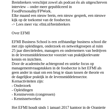
Breinbrekers verschijnt zowel als podcast én als uitgeschreven
interview – onder meer gepubliceerd in
FoodPersonality/FPWork.
Elke maand een nieuw brein, een nieuw gesprek, een nieuwe
kijk op de toekomst van de foodsector.
-> Lees meer via: ⁠⁠⁠efmi.nl/breinbrekers⁠⁠⁠
Over EFMI
EFMI Business School is een zelfstandige business school die
met zijn opleidingen, onderzoek en netwerkgroepen al ruim
25 jaar directieleden, managers en ondernemers van bedrijven
in de levensmiddelensector voorziet van praktijkrelevante
kennis en inzichten.
Door de academische achtergrond en unieke focus op
managementvraagstukken in de foodsector is het EFMI als
geen ander in staat om een brug te slaan tussen de theorie en
de dagelijkse praktijk in de levensmiddelensector.
Kernactiviteiten zijn:
- ⁠⁠⁠⁠⁠Onderzoek⁠⁠⁠⁠⁠
- ⁠⁠⁠⁠⁠Opleidingen⁠⁠⁠⁠⁠
- ⁠⁠⁠⁠⁠Kennisevents (congressen)⁠⁠⁠⁠⁠
- ⁠⁠⁠⁠⁠Kennisnetwerken⁠⁠⁠⁠⁠
Het EFMI houdt sinds 1 januari 2017 kantoor in de Oranjerie