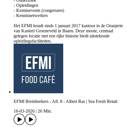
- ⁠⁠⁠⁠⁠⁠⁠Onderzoek⁠⁠⁠⁠⁠⁠⁠
- ⁠⁠⁠⁠⁠⁠⁠Opleidingen⁠⁠⁠⁠⁠⁠⁠
- ⁠⁠⁠⁠⁠⁠⁠Kennisevents (congressen)⁠⁠⁠⁠⁠⁠⁠
- ⁠⁠⁠⁠⁠⁠⁠Kennisnetwerken⁠⁠⁠⁠⁠⁠⁠
Het EFMI houdt sinds 1 januari 2017 kantoor in de Oranjerie
van Kasteel Groeneveld in Baarn. Deze mooie, centraal
gelegen locatie met een rijke historie biedt uitstekende
opleidingsfaciliteiten.
EFMI Breinbrekers - Afl. 8 - Albert Ras | Sea Fresh Retail
16-03-2026
|
26 Min.