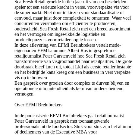
Sea Fresh Retail groeide in tien jaar uit van een bescheiden
speler tot een serieuze kracht in verse, voorverpakte vis voor
de supermarkt. Niet door te kiezen voor standaardisatie of
eenvoud, maar juist door complexiteit te omarmen. Waar veel
concurrenten versmallen om efficiënter te produceren,
onderscheidt Sea Fresh Retail zich met een breed assortiment
en het vermogen om ingewikkelde logistieke en
productiepuzzels voor retailers op te lossen.
In deze aflevering van EFMI Breinbrekers vertelt mede-
eigenaar en EFMI-alumnus Albert Ras in gesprek met
retailjournalist Peter Garstenveld hoe Sea Fresh Retail zich
transformeerde van visgroothandel naar retailpartner. De grote
doorbraak bleef jaren uit, totdat Lidl als eerste retailer instapte
en het bedrijf de kans kreeg om een business in vers verpakte
vis op te bouwen.
Een gesprek over groeien door complex te durven blijven en
operationele uitmuntendheid als kern van onderscheidend
vermogen.
Over EFMI Breinbrekers
In de podcastserie EFMI Breinbrekers gaat retailjournalist
Peter Garstenveld in gesprek met toonaangevende
professionals uit de foodsector. Stuk voor stuk zijn het alumni
of deelnemers van de ⁠⁠⁠⁠⁠⁠⁠Executive MBA voor