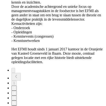
kennis en inzichten.
Door de academische achtergrond en unieke focus op
managementvraagstukken in de foodsector is het EFMI als
geen ander in staat om een brug te slaan tussen de theorie en
de dagelijkse praktijk in de levensmiddelensector.
Kernactiviteiten zijn:
- ⁠⁠⁠⁠⁠⁠Onderzoek⁠⁠⁠⁠⁠⁠
- ⁠⁠⁠⁠⁠⁠Opleidingen⁠⁠⁠⁠⁠⁠
- ⁠⁠⁠⁠⁠⁠Kennisevents (congressen)⁠⁠⁠⁠⁠⁠
- ⁠⁠⁠⁠⁠⁠Kennisnetwerken⁠⁠⁠⁠⁠⁠
Het EFMI houdt sinds 1 januari 2017 kantoor in de Oranjerie
van Kasteel Groeneveld in Baarn. Deze mooie, centraal
gelegen locatie met een rijke historie biedt uitstekende
opleidingsfaciliteiten.
1
2
3
4
5