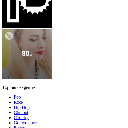
Top muziekgenres
Pop
Rock
Hip Hop
Chillout
Country
Gouwe ouwe
Electro