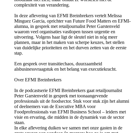
complexiteit van verandering.
In deze aflevering van EFMI Breinbrekers vertelt Melissa
Minguez Garcia, oprichter van Future Food Matters en EFMI-
alumna, in gesprek met retailjournalist Peter Garstenveld
waarom veel organisaties vastlopen tussen urgentie en
uitvoering. Volgens haar ligt de sleutel niet in nóg meer
plannen, maar in het maken van scherpe keuzes, het stellen
van duidelijke prioriteiten en het durven zetten van de eerste
stap.
Een gesprek over transitiechaos, duurzaamheid
alsbusinessvraagstuk en het belang van executiekracht.
Over EFMI Breinbrekers
In de podcastserie EFMI Breinbrekers gaat retailjournalist
Peter Garstenveld in gesprek met toonaangevende
professionals uit de foodsector. Stuk voor stuk zijn het alumni
of deelnemers van de ⁠⁠⁠⁠⁠⁠⁠⁠⁠Executive MBA voor
Foodprofessionals⁠⁠⁠⁠⁠⁠ van EFMI Business School – leiders met
visie en ervaring, die midden in de dynamiek van de sector
staan.
In elke aflevering duiken we samen met onze gasten in de