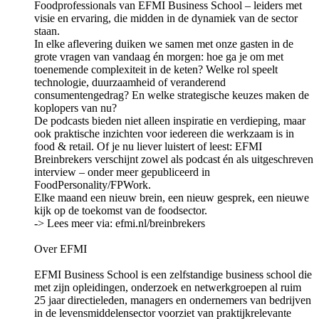
Foodprofessionals⁠⁠⁠⁠ van EFMI Business School – leiders met
visie en ervaring, die midden in de dynamiek van de sector
staan.
In elke aflevering duiken we samen met onze gasten in de
grote vragen van vandaag én morgen: hoe ga je om met
toenemende complexiteit in de keten? Welke rol speelt
technologie, duurzaamheid of veranderend
consumentengedrag? En welke strategische keuzes maken de
koplopers van nu?
De podcasts bieden niet alleen inspiratie en verdieping, maar
ook praktische inzichten voor iedereen die werkzaam is in
food & retail. Of je nu liever luistert of leest: EFMI
Breinbrekers verschijnt zowel als podcast én als uitgeschreven
interview – onder meer gepubliceerd in
FoodPersonality/FPWork.
Elke maand een nieuw brein, een nieuw gesprek, een nieuwe
kijk op de toekomst van de foodsector.
-> Lees meer via: ⁠⁠⁠⁠efmi.nl/breinbrekers⁠⁠⁠⁠
Over EFMI
EFMI Business School is een zelfstandige business school die
met zijn opleidingen, onderzoek en netwerkgroepen al ruim
25 jaar directieleden, managers en ondernemers van bedrijven
in de levensmiddelensector voorziet van praktijkrelevante