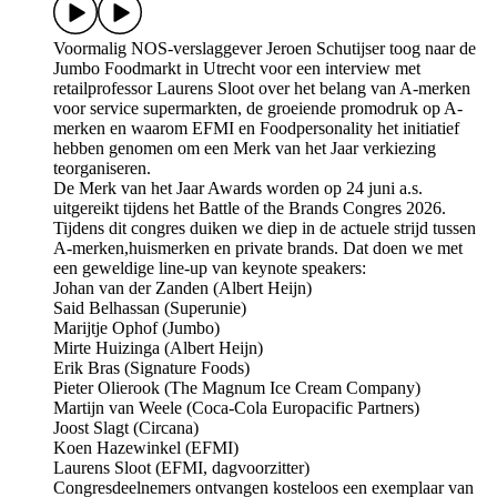
Voormalig NOS-verslaggever Jeroen Schutijser toog naar de
Jumbo Foodmarkt in Utrecht voor een interview met
retailprofessor Laurens Sloot over het belang van A-merken
voor service supermarkten, de groeiende promodruk op A-
merken en waarom EFMI en Foodpersonality het initiatief
hebben genomen om een Merk van het Jaar verkiezing
teorganiseren.
De Merk van het Jaar Awards worden op 24 juni a.s.
uitgereikt tijdens het Battle of the Brands Congres 2026.
Tijdens dit congres duiken we diep in de actuele strijd tussen
A-merken,huismerken en private brands. Dat doen we met
een geweldige line-up van keynote speakers:
Johan van der Zanden (Albert Heijn)
Said Belhassan (Superunie)
Marijtje Ophof (Jumbo)
Mirte Huizinga (Albert Heijn)
Erik Bras (Signature Foods)
Pieter Olierook (The Magnum Ice Cream Company)
Martijn van Weele (Coca-Cola Europacific Partners)
Joost Slagt (Circana)
Koen Hazewinkel (EFMI)
Laurens Sloot (EFMI, dagvoorzitter)
Congresdeelnemers ontvangen kosteloos een exemplaar van