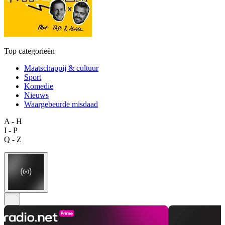
Top categorieën
Maatschappij & cultuur
Sport
Komedie
Nieuws
Waargebeurde misdaad
A - H
I - P
Q - Z