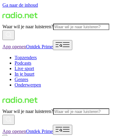
Ga naar de inhoud
Waar wil je naar luisteren?
App openen
Ontdek Prime
Topzenders
Podcasts
Live sport
In je buurt
Genres
Onderwerpen
Waar wil je naar luisteren?
App openen
Ontdek Prime