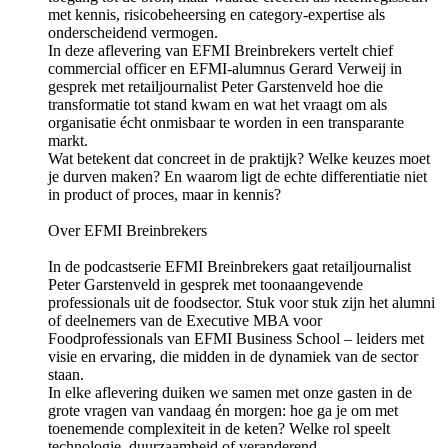
met kennis, risicobeheersing en category-expertise als
onderscheidend vermogen.
In deze aflevering van EFMI Breinbrekers vertelt chief
commercial officer en EFMI-alumnus Gerard Verweij in
gesprek met retailjournalist Peter Garstenveld hoe die
transformatie tot stand kwam en wat het vraagt om als
organisatie écht onmisbaar te worden in een transparante
markt.
Wat betekent dat concreet in de praktijk? Welke keuzes moet
je durven maken? En waarom ligt de echte differentiatie niet
in product of proces, maar in kennis?
Over EFMI Breinbrekers
In de podcastserie EFMI Breinbrekers gaat retailjournalist
Peter Garstenveld in gesprek met toonaangevende
professionals uit de foodsector. Stuk voor stuk zijn het alumni
of deelnemers van de ⁠⁠⁠⁠⁠⁠⁠⁠Executive MBA voor
Foodprofessionals⁠⁠⁠⁠⁠ van EFMI Business School – leiders met
visie en ervaring, die midden in de dynamiek van de sector
staan.
In elke aflevering duiken we samen met onze gasten in de
grote vragen van vandaag én morgen: hoe ga je om met
toenemende complexiteit in de keten? Welke rol speelt
technologie, duurzaamheid of veranderend