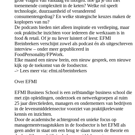
grote vragen van vandaag én morgen: hoe ga je om met
toenemende complexiteit in de keten? Welke rol speelt
technologie, duurzaamheid of veranderend
consumentengedrag? En welke strategische keuzes maken de
koplopers van nu?
De podcasts bieden niet alleen inspiratie en verdieping, maar
ook praktische inzichten voor iedereen die werkzaam is in
food & retail. Of je nu liever luistert of leest: EFMI
Breinbrekers verschijnt zowel als podcast én als uitgeschreven
interview – onder meer gepubliceerd in
FoodPersonality/FPWork.
Elke maand een nieuw brein, een nieuw gesprek, een nieuwe
kijk op de toekomst van de foodsector.
-> Lees meer via: ⁠⁠⁠⁠⁠⁠efmi.nl/breinbrekers⁠⁠⁠⁠⁠⁠
Over EFMI
EFMI Business School is een zelfstandige business school die
met zijn opleidingen, onderzoek en netwerkgroepen al ruim
25 jaar directieleden, managers en ondernemers van bedrijven
in de levensmiddelensector voorziet van praktijkrelevante
kennis en inzichten.
Door de academische achtergrond en unieke focus op
managementvraagstukken in de foodsector is het EFMI als
geen ander in staat om een brug te slaan tussen de theorie en