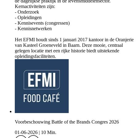
de dagelijkse praktijk in de levensmiddelensector.
Kernactiviteiten zijn:
- ⁠⁠⁠⁠⁠⁠⁠⁠Onderzoek⁠⁠⁠⁠⁠⁠⁠⁠
- ⁠⁠⁠⁠⁠⁠⁠⁠Opleidingen⁠⁠⁠⁠⁠⁠⁠⁠
- ⁠⁠⁠⁠⁠⁠⁠⁠Kennisevents (congressen)⁠⁠⁠⁠⁠⁠⁠⁠
- ⁠⁠⁠⁠⁠⁠⁠⁠Kennisnetwerken⁠⁠⁠⁠⁠⁠⁠⁠
Het EFMI houdt sinds 1 januari 2017 kantoor in de Oranjerie
van Kasteel Groeneveld in Baarn. Deze mooie, centraal
gelegen locatie met een rijke historie biedt uitstekende
opleidingsfaciliteiten.
Voorbeschouwing Battle of the Brands Congres 2026
01-06-2026
|
10 Min.