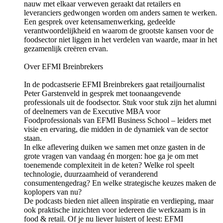
nauw met elkaar verweven geraakt dat retailers en
leveranciers gedwongen worden om anders samen te werken.
Een gesprek over ketensamenwerking, gedeelde
verantwoordelijkheid en waarom de grootste kansen voor de
foodsector niet liggen in het verdelen van waarde, maar in het
gezamenlijk creëren ervan.
Over EFMI Breinbrekers
In de podcastserie EFMI Breinbrekers gaat retailjournalist
Peter Garstenveld in gesprek met toonaangevende
professionals uit de foodsector. Stuk voor stuk zijn het alumni
of deelnemers van de ⁠⁠⁠⁠⁠⁠Executive MBA voor
Foodprofessionals⁠⁠⁠ van EFMI Business School – leiders met
visie en ervaring, die midden in de dynamiek van de sector
staan.
In elke aflevering duiken we samen met onze gasten in de
grote vragen van vandaag én morgen: hoe ga je om met
toenemende complexiteit in de keten? Welke rol speelt
technologie, duurzaamheid of veranderend
consumentengedrag? En welke strategische keuzes maken de
koplopers van nu?
De podcasts bieden niet alleen inspiratie en verdieping, maar
ook praktische inzichten voor iedereen die werkzaam is in
food & retail. Of je nu liever luistert of leest: EFMI