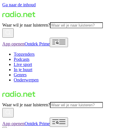
Ga naar de inhoud
Waar wil je naar luisteren?
App openen
Ontdek Prime
Topzenders
Podcasts
Live sport
In je buurt
Genres
Onderwerpen
Waar wil je naar luisteren?
App openen
Ontdek Prime