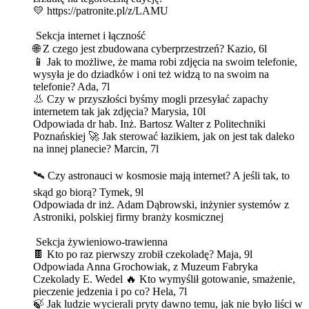
💛 https://patronite.pl/z/LAMU
Sekcja internet i łączność
🌐 Z czego jest zbudowana cyberprzestrzeń? Kazio, 6l
📱 Jak to możliwe, że mama robi zdjęcia na swoim telefonie,
wysyła je do dziadków i oni też widzą to na swoim na
telefonie? Ada, 7l
👃 Czy w przyszłości byśmy mogli przesyłać zapachy
internetem tak jak zdjęcia? Marysia, 10l
Odpowiada dr hab. Inż. Bartosz Walter z Politechniki
Poznańskiej 🚀 Jak sterować łazikiem, jak on jest tak daleko
na innej planecie? Marcin, 7l
🛰️ Czy astronauci w kosmosie mają internet? A jeśli tak, to
skąd go biorą? Tymek, 9l
Odpowiada dr inż. Adam Dąbrowski, inżynier systemów z
Astroniki, polskiej firmy branży kosmicznej
Sekcja żywieniowo-trawienna
🍫 Kto po raz pierwszy zrobił czekoladę? Maja, 9l
Odpowiada Anna Grochowiak, z Muzeum Fabryka
Czekolady E. Wedel 🔥 Kto wymyślił gotowanie, smażenie,
pieczenie jedzenia i po co? Hela, 7l
🍃 Jak ludzie wycierali pryty dawno temu, jak nie było liści w