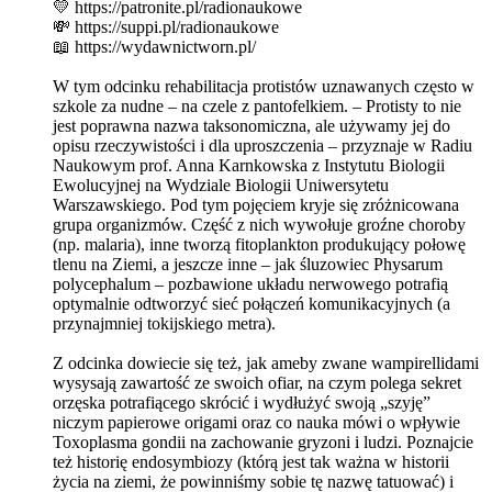
💛 https://patronite.pl/radionaukowe
💸 https://suppi.pl/radionaukowe
📖 https://wydawnictworn.pl/
W tym odcinku rehabilitacja protistów uznawanych często w
szkole za nudne – na czele z pantofelkiem. – Protisty to nie
jest poprawna nazwa taksonomiczna, ale używamy jej do
opisu rzeczywistości i dla uproszczenia – przyznaje w Radiu
Naukowym prof. Anna Karnkowska z Instytutu Biologii
Ewolucyjnej na Wydziale Biologii Uniwersytetu
Warszawskiego. Pod tym pojęciem kryje się zróżnicowana
grupa organizmów. Część z nich wywołuje groźne choroby
(np. malaria), inne tworzą fitoplankton produkujący połowę
tlenu na Ziemi, a jeszcze inne – jak śluzowiec Physarum
polycephalum – pozbawione układu nerwowego potrafią
optymalnie odtworzyć sieć połączeń komunikacyjnych (a
przynajmniej tokijskiego metra).
Z odcinka dowiecie się też, jak ameby zwane wampirellidami
wysysają zawartość ze swoich ofiar, na czym polega sekret
orzęska potrafiącego skrócić i wydłużyć swoją „szyję”
niczym papierowe origami oraz co nauka mówi o wpływie
Toxoplasma gondii na zachowanie gryzoni i ludzi. Poznajcie
też historię endosymbiozy (którą jest tak ważna w historii
życia na ziemi, że powinniśmy sobie tę nazwę tatuować) i