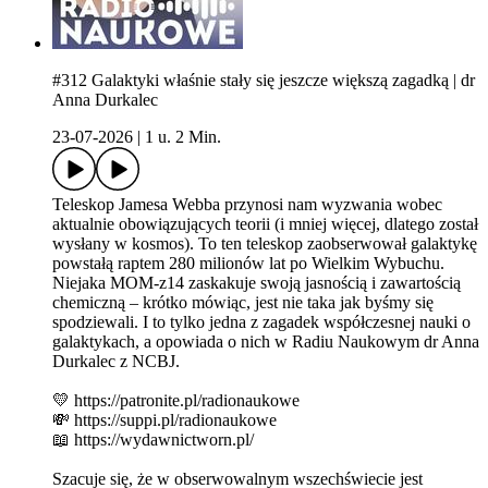
#312 Galaktyki właśnie stały się jeszcze większą zagadką | dr
Anna Durkalec
23-07-2026
|
1 u. 2 Min.
Teleskop Jamesa Webba przynosi nam wyzwania wobec
aktualnie obowiązujących teorii (i mniej więcej, dlatego został
wysłany w kosmos). To ten teleskop zaobserwował galaktykę
powstałą raptem 280 milionów lat po Wielkim Wybuchu.
Niejaka MOM-z14 zaskakuje swoją jasnością i zawartością
chemiczną – krótko mówiąc, jest nie taka jak byśmy się
spodziewali. I to tylko jedna z zagadek współczesnej nauki o
galaktykach, a opowiada o nich w Radiu Naukowym dr Anna
Durkalec z NCBJ.
💛 https://patronite.pl/radionaukowe
💸 https://suppi.pl/radionaukowe
📖 https://wydawnictworn.pl/
Szacuje się, że w obserwowalnym wszechświecie jest