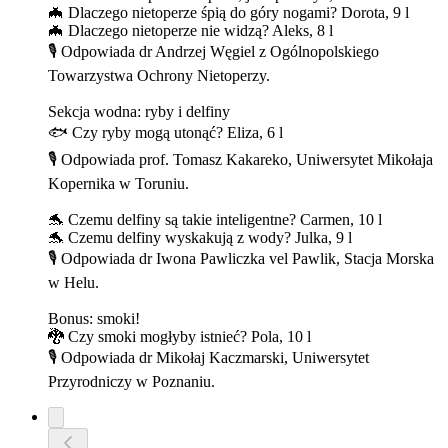
🦇 Dlaczego nietoperze śpią do góry nogami? Dorota, 9 l
🦇 Dlaczego nietoperze nie widzą? Aleks, 8 l
🎙️ Odpowiada dr Andrzej Węgiel z Ogólnopolskiego
Towarzystwa Ochrony Nietoperzy.
Sekcja wodna: ryby i delfiny
🐟 Czy ryby mogą utonąć? Eliza, 6 l
🎙️ Odpowiada prof. Tomasz Kakareko, Uniwersytet Mikołaja
Kopernika w Toruniu.
🐬 Czemu delfiny są takie inteligentne? Carmen, 10 l
🐬 Czemu delfiny wyskakują z wody? Julka, 9 l
🎙️ Odpowiada dr Iwona Pawliczka vel Pawlik, Stacja Morska
w Helu.
Bonus: smoki!
🐉 Czy smoki mogłyby istnieć? Pola, 10 l
🎙️ Odpowiada dr Mikołaj Kaczmarski, Uniwersytet
Przyrodniczy w Poznaniu.