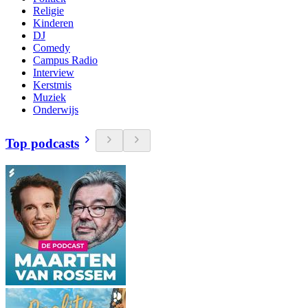
Religie
Kinderen
DJ
Comedy
Campus Radio
Interview
Kerstmis
Muziek
Onderwijs
Top podcasts