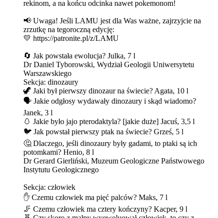
rekinom, a na końcu odcinka nawet pokemonom!
📢 Uwaga! Jeśli LAMU jest dla Was ważne, zajrzyjcie na
zrzutkę na tegoroczną edycję:
💛 https://patronite.pl/z/LAMU
🔄 Jak powstała ewolucja? Julka, 7 l
Dr Daniel Tyborowski, Wydział Geologii Uniwersytetu
Warszawskiego
Sekcja: dinozaury
🦖 Jaki był pierwszy dinozaur na świecie? Agata, 10 l
🗣️ Jakie odgłosy wydawały dinozaury i skąd wiadomo?
Janek, 3 l
🥚 Jakie było jajo pterodaktyla? [jakie duże] Jacuś, 3,5 l
🐦 Jak powstał pierwszy ptak na świecie? Grześ, 5 l
🤔 Dlaczego, jeśli dinozaury były gadami, to ptaki są ich
potomkami? Henio, 8 l
Dr Gerard Gierliński, Muzeum Geologiczne Państwowego
Instytutu Geologicznego
Sekcja: człowiek
✋ Czemu człowiek ma pięć palców? Maks, 7 l
🦵 Czemu człowiek ma cztery kończyny? Kacper, 9 l
🧬 Czy skoro z małpy wyewoluował człowiek, to czy z