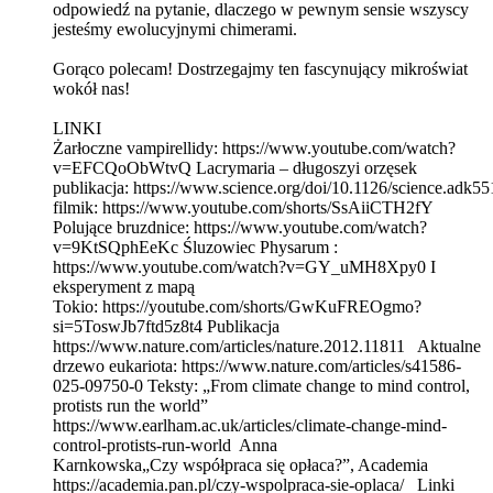
odpowiedź na pytanie, dlaczego w pewnym sensie wszyscy
jesteśmy ewolucyjnymi chimerami.
Gorąco polecam! Dostrzegajmy ten fascynujący mikroświat
wokół nas!
LINKI
Żarłoczne vampirellidy: https://www.youtube.com/watch?
v=EFCQoObWtvQ Lacrymaria – długoszyi orzęsek
publikacja: https://www.science.org/doi/10.1126/science.adk55
filmik: https://www.youtube.com/shorts/SsAiiCTH2fY
Polujące bruzdnice: https://www.youtube.com/watch?
v=9KtSQphEeKc Śluzowiec Physarum :
https://www.youtube.com/watch?v=GY_uMH8Xpy0 I
eksperyment z mapą
Tokio: https://youtube.com/shorts/GwKuFREOgmo?
si=5ToswJb7ftd5z8t4 Publikacja
https://www.nature.com/articles/nature.2012.11811 Aktualne
drzewo eukariota: https://www.nature.com/articles/s41586-
025-09750-0 Teksty: „From climate change to mind control,
protists run the world”
https://www.earlham.ac.uk/articles/climate-change-mind-
control-protists-run-world Anna
Karnkowska„Czy współpraca się opłaca?”, Academia
https://academia.pan.pl/czy-wspolpraca-sie-oplaca/ Linki