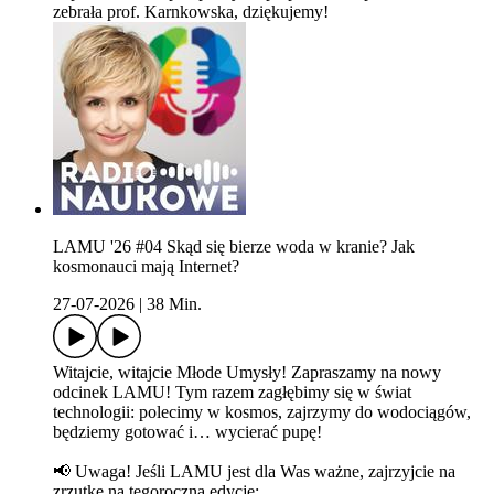
zebrała prof. Karnkowska, dziękujemy!
LAMU '26 #04 Skąd się bierze woda w kranie? Jak
kosmonauci mają Internet?
27-07-2026
|
38 Min.
Witajcie, witajcie Młode Umysły! Zapraszamy na nowy
odcinek LAMU! Tym razem zagłębimy się w świat
technologii: polecimy w kosmos, zajrzymy do wodociągów,
będziemy gotować i… wycierać pupę!
📢 Uwaga! Jeśli LAMU jest dla Was ważne, zajrzyjcie na
zrzutkę na tegoroczną edycję: