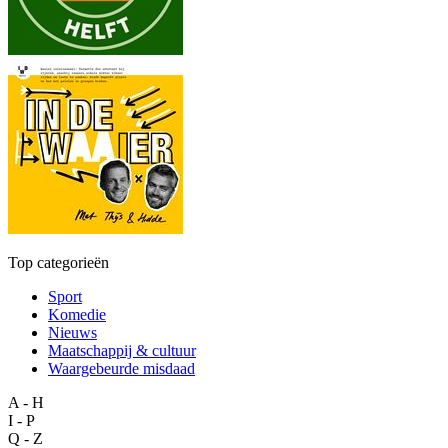
Top categorieën
Sport
Komedie
Nieuws
Maatschappij & cultuur
Waargebeurde misdaad
A - H
I - P
Q - Z