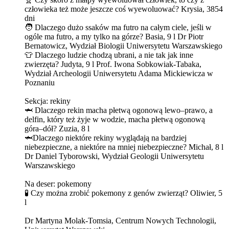
człowieka też może jeszcze coś wyewoluować? Krysia, 3854
dni
🧑 Dlaczego dużo ssaków ma futro na całym ciele, jeśli w
ogóle ma futro, a my tylko na górze? Basia, 9 l Dr Piotr
Bernatowicz, Wydział Biologii Uniwersytetu Warszawskiego
👕 Dlaczego ludzie chodzą ubrani, a nie tak jak inne
zwierzęta? Judyta, 9 l Prof. Iwona Sobkowiak-Tabaka,
Wydział Archeologii Uniwersytetu Adama Mickiewicza w
Poznaniu
Sekcja: rekiny
🦈 Dlaczego rekin macha płetwą ogonową lewo–prawo, a
delfin, który też żyje w wodzie, macha płetwą ogonową
góra–dół? Zuzia, 8 l
🦈Dlaczego niektóre rekiny wyglądają na bardziej
niebezpieczne, a niektóre na mniej niebezpieczne? Michał, 8 l
Dr Daniel Tyborowski, Wydział Geologii Uniwersytetu
Warszawskiego
Na deser: pokemony
🧪 Czy można zrobić pokemony z genów zwierząt? Oliwier, 5
l
Dr Martyna Molak-Tomsia, Centrum Nowych Technologii,