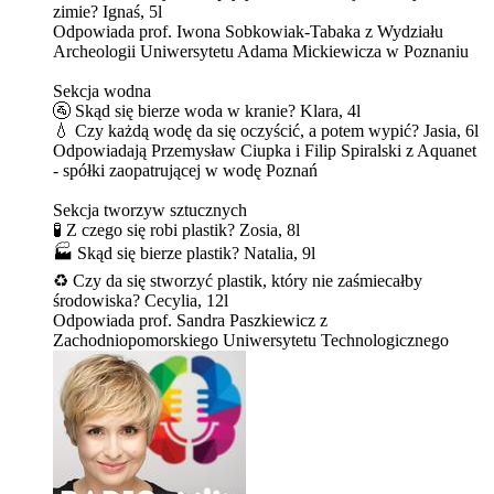
zimie? Ignaś, 5l
Odpowiada prof. Iwona Sobkowiak-Tabaka z Wydziału
Archeologii Uniwersytetu Adama Mickiewicza w Poznaniu
Sekcja wodna
🚰 Skąd się bierze woda w kranie? Klara, 4l
💧 Czy każdą wodę da się oczyścić, a potem wypić? Jasia, 6l
Odpowiadają Przemysław Ciupka i Filip Spiralski z Aquanet
- spółki zaopatrującej w wodę Poznań
Sekcja tworzyw sztucznych
🧪 Z czego się robi plastik? Zosia, 8l
🏭 Skąd się bierze plastik? Natalia, 9l
♻️ Czy da się stworzyć plastik, który nie zaśmiecałby
środowiska? Cecylia, 12l
Odpowiada prof. Sandra Paszkiewicz z
Zachodniopomorskiego Uniwersytetu Technologicznego