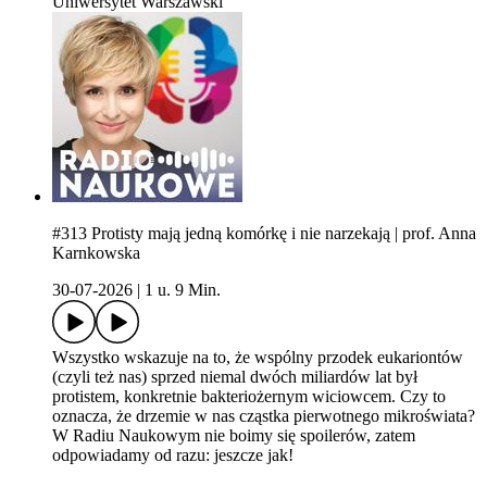
Uniwersytet Warszawski
#313 Protisty mają jedną komórkę i nie narzekają | prof. Anna
Karnkowska
30-07-2026
|
1 u. 9 Min.
Wszystko wskazuje na to, że wspólny przodek eukariontów
(czyli też nas) sprzed niemal dwóch miliardów lat był
protistem, konkretnie bakteriożernym wiciowcem. Czy to
oznacza, że drzemie w nas cząstka pierwotnego mikroświata?
W Radiu Naukowym nie boimy się spoilerów, zatem
odpowiadamy od razu: jeszcze jak!