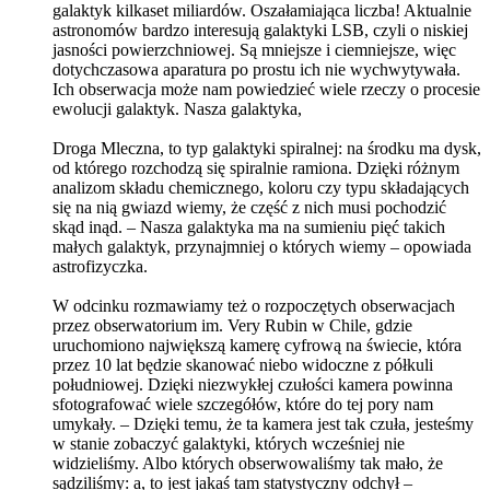
galaktyk kilkaset miliardów. Oszałamiająca liczba! Aktualnie
astronomów bardzo interesują galaktyki LSB, czyli o niskiej
jasności powierzchniowej. Są mniejsze i ciemniejsze, więc
dotychczasowa aparatura po prostu ich nie wychwytywała.
Ich obserwacja może nam powiedzieć wiele rzeczy o procesie
ewolucji galaktyk. Nasza galaktyka,
Droga Mleczna, to typ galaktyki spiralnej: na środku ma dysk,
od którego rozchodzą się spiralnie ramiona. Dzięki różnym
analizom składu chemicznego, koloru czy typu składających
się na nią gwiazd wiemy, że część z nich musi pochodzić
skąd inąd. – Nasza galaktyka ma na sumieniu pięć takich
małych galaktyk, przynajmniej o których wiemy – opowiada
astrofizyczka.
W odcinku rozmawiamy też o rozpoczętych obserwacjach
przez obserwatorium im. Very Rubin w Chile, gdzie
uruchomiono największą kamerę cyfrową na świecie, która
przez 10 lat będzie skanować niebo widoczne z półkuli
południowej. Dzięki niezwykłej czułości kamera powinna
sfotografować wiele szczegółów, które do tej pory nam
umykały. – Dzięki temu, że ta kamera jest tak czuła, jesteśmy
w stanie zobaczyć galaktyki, których wcześniej nie
widzieliśmy. Albo których obserwowaliśmy tak mało, że
sądziliśmy: a, to jest jakaś tam statystyczny odchył –