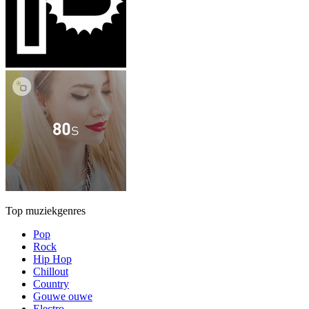
Top muziekgenres
Pop
Rock
Hip Hop
Chillout
Country
Gouwe ouwe
Electro