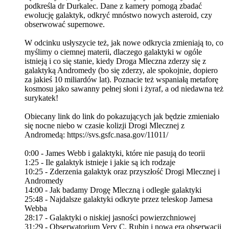
podkreśla dr Durkalec. Dane z kamery pomogą zbadać
ewolucję galaktyk, odkryć mnóstwo nowych asteroid, czy
obserwować supernowe.
W odcinku usłyszycie też, jak nowe odkrycia zmieniają to, co
myślimy o ciemnej materii, dlaczego galaktyki w ogóle
istnieją i co się stanie, kiedy Droga Mleczna zderzy się z
galaktyką Andromedy (bo się zderzy, ale spokojnie, dopiero
za jakieś 10 miliardów lat). Poznacie też wspaniałą metaforę
kosmosu jako sawanny pełnej słoni i żyraf, a od niedawna też
surykatek!
Obiecany link do link do pokazujących jak będzie zmieniało
się nocne niebo w czasie kolizji Drogi Mlecznej z
Andromedą: https://svs.gsfc.nasa.gov/11011/
0:00 - James Webb i galaktyki, które nie pasują do teorii
1:25 - Ile galaktyk istnieje i jakie są ich rodzaje
10:25 - Zderzenia galaktyk oraz przyszłość Drogi Mlecznej i
Andromedy
14:00 - Jak badamy Drogę Mleczną i odległe galaktyki
25:48 - Najdalsze galaktyki odkryte przez teleskop Jamesa
Webba
28:17 - Galaktyki o niskiej jasności powierzchniowej
31:29 - Obserwatorium Very C. Rubin i nowa era obserwacji