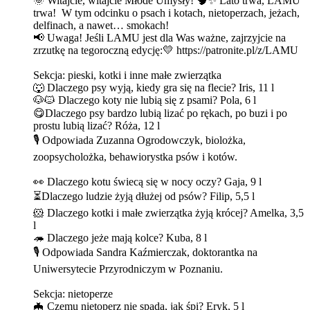
🌞 Witajcie, witajcie Młode Umysły! 🧠✨ Lato trwa, LAMU
trwa! W tym odcinku o psach i kotach, nietoperzach, jeżach,
delfinach, a nawet… smokach!
📢 Uwaga! Jeśli LAMU jest dla Was ważne, zajrzyjcie na
zrzutkę na tegoroczną edycję:💛 https://patronite.pl/z/LAMU
Sekcja: pieski, kotki i inne małe zwierzątka
🐺 Dlaczego psy wyją, kiedy gra się na flecie? Iris, 11 l
🐶🐱 Dlaczego koty nie lubią się z psami? Pola, 6 l
😋Dlaczego psy bardzo lubią lizać po rękach, po buzi i po
prostu lubią lizać? Róża, 12 l
🎙️ Odpowiada Zuzanna Ogrodowczyk, biolożka,
zoopsycholożka, behawiorystka psów i kotów.
👀 Dlaczego kotu świecą się w nocy oczy? Gaja, 9 l
⏳Dlaczego ludzie żyją dłużej od psów? Filip, 5,5 l
🐹 Dlaczego kotki i małe zwierzątka żyją krócej? Amelka, 3,5
l
🦔 Dlaczego jeże mają kolce? Kuba, 8 l
🎙️ Odpowiada Sandra Kaźmierczak, doktorantka na
Uniwersytecie Przyrodniczym w Poznaniu.
Sekcja: nietoperze
🦇 Czemu nietoperz nie spada, jak śpi? Eryk, 5 l