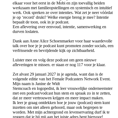
elkaar voor het eerst in de Mobi en zijn toevallig beiden
werkzaam met familieopstellingen en systemisch en intuïtief
werk. Ook spreken ze over intenties. Wat zet je neer vóórdat
je op ‘record’ drukt? Welke energie breng je mee? Intentie
bepaalt de toon, ook in je podcast.
Een aflevering over eenvoud, intentie, samenwerking en
durven loslaten.
Dank aan Anne Alice Schoenmaeker voor haar waardevolle
talk over hoe je je podcast kunt promoten zonder socials, een
verfrissende en bevrijdende kijk op zichtbaarheid.
Luister mee en volg deze podcast om geen nieuwe
afleveringen te missen. er staan er nog 117 voor je klaar.
Zet alvast 29 januari 2027 in je agenda, want dan is de
volgende editie van het Female Podcasters Network Event.
Mijn naam is Janine de Widt
Stemcoach en logopedist, ik leer vrouwelijke onderneemster
met een podcast/vodcast hun stem en spraak zo in te zetten,
dat ze meer vertrouwen krijgen en meer impact maken.
Ik leer je graag ontdekken hoe je jouw (podcast) stem kunt
inzetten om niet alleen gehoord, maar ook begrepen te
worden. Met mijn achtergrond en levenservaring durf ik te
zeggen dat je bij mij aan het juiste adres bent hiervoor!