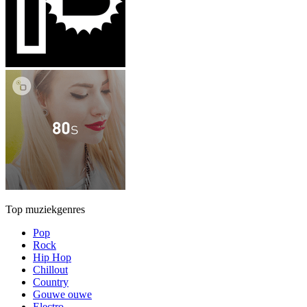
Top muziekgenres
Pop
Rock
Hip Hop
Chillout
Country
Gouwe ouwe
Electro