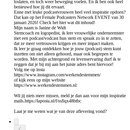
loslaten, en toch weer beweging voelen. En ik ben ook heel
benieuwd hoe jij dit ervaart.
Enne met leuke podcastvrouwen heel veel inspiratie opdoen?
Dat kan op het Female Podcasters Network EVENT van 30
januari 2026! Check het hier wat dit inhoud!
Mijn naam is Janine de Widt
Stemcoach en logopedist, ik leer vrouwelijke onderneemster
met een podcast/vodcast hun stem en spraak zo in te zetten,
dat ze meer vertrouwen krijgen en meer impact maken.
Ik leer je graag ontdekken hoe je jouw (podcast) stem kunt
inzetten om niet alleen gehoord, maar ook begrepen te
worden. Met mijn achtergrond en levenservaring durf ik te
zeggen dat je bij mij aan het juiste adres bent hiervoor!
Volg me op insta
https://www.instagram.com/werkendestemmen/
of kijk eens op mijn website
https://www.werkendestemmen.nl:
Wil jij niets meer missen, meld je dan aan voor mijn inspiratie
mails.https://laposta.nl/f/ssfiqx48btbc
Laat je me weten wat je van deze aflevering vond?