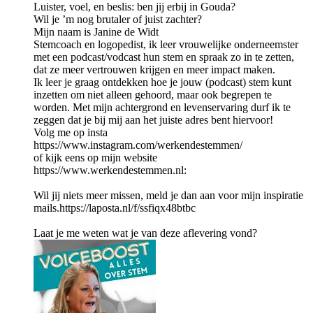
Luister, voel, en beslis: ben jij erbij in Gouda?
Wil je ’m nog brutaler of juist zachter?
Mijn naam is Janine de Widt
Stemcoach en logopedist, ik leer vrouwelijke onderneemster
met een podcast/vodcast hun stem en spraak zo in te zetten,
dat ze meer vertrouwen krijgen en meer impact maken.
Ik leer je graag ontdekken hoe je jouw (podcast) stem kunt
inzetten om niet alleen gehoord, maar ook begrepen te
worden. Met mijn achtergrond en levenservaring durf ik te
zeggen dat je bij mij aan het juiste adres bent hiervoor!
Volg me op insta
https://www.instagram.com/werkendestemmen/
of kijk eens op mijn website
https://www.werkendestemmen.nl:
Wil jij niets meer missen, meld je dan aan voor mijn inspiratie
mails.https://laposta.nl/f/ssfiqx48btbc
Laat je me weten wat je van deze aflevering vond?