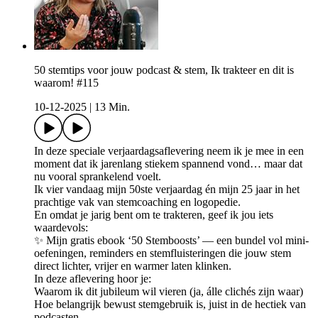
50 stemtips voor jouw podcast & stem, Ik trakteer en dit is
waarom! #115
10-12-2025
|
13 Min.
In deze speciale verjaardagsaflevering neem ik je mee in een
moment dat ik jarenlang stiekem spannend vond… maar dat
nu vooral sprankelend voelt.
Ik vier vandaag mijn 50ste verjaardag én mijn 25 jaar in het
prachtige vak van stemcoaching en logopedie.
En omdat je jarig bent om te trakteren, geef ik jou iets
waardevols:
✨ Mijn gratis ebook ‘50 Stemboosts’ — een bundel vol mini-
oefeningen, reminders en stemfluisteringen die jouw stem
direct lichter, vrijer en warmer laten klinken.
In deze aflevering hoor je:
Waarom ik dit jubileum wil vieren (ja, álle clichés zijn waar)
Hoe belangrijk bewust stemgebruik is, juist in de hectiek van
podcasten