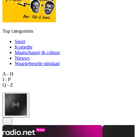
Top categorieën
Sport
Komedie
Maatschappij & cultuur
Nieuws
Waargebeurde misdaad
A - H
I - P
Q - Z