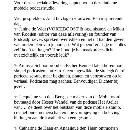
Voor deze speciale aflevering stapten we in deze intieme
mobiele podcaststudio.
Vier gesprekken. Acht bevlogen vrouwen. Eén inspirerende
dag.
✨ Janine de Widt (VOICEBOOST & organisator) en Milou
van Rooijen (editor van deze aflevering) en founder van:
Podcastproever, spreken over editen en het uit handen geven
van onderdelen van je podcast. Wat gebeurt er als je niet alles
zelf hoeft te dragen? Hoe houd je het maakproces licht,
overzichtelijk en vooral: leuk?
✨ Annissa Schoonbrood en Esther Bennett laten horen hoe
simpel podcasten kan zijn. Geen ingewikkelde strategieën of
perfecte set-up, maar beginnen, praten en vertrouwen op je
verhaal. Podcasten mag zachter. Eenvoudiger. Dichter bij
jezelf.
✨ Jacqueline van den Berg , de maker van de Mobi, wordt
bevraagd door Hester Wandel van de podcast Het Atelier
van…. Ze deelt over het ontstaan van deze mobiele studio,
creatief ondernemerschap en hoe vormgeving en beleving
bijdragen aan de kwaliteit van een gesprek.
✨ Catharina de Haan en Angelique den Haan ontmoeten