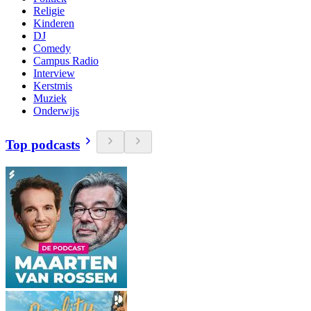
Religie
Kinderen
DJ
Comedy
Campus Radio
Interview
Kerstmis
Muziek
Onderwijs
Top podcasts