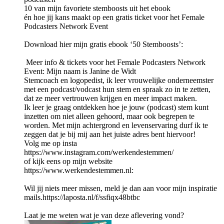
10 van mijn favoriete stemboosts uit het ebook
én hoe jij kans maakt op een gratis ticket voor het Female
Podcasters Network Event
Download hier mijn gratis ebook ‘50 Stemboosts’:
️ Meer info & tickets voor het Female Podcasters Network
Event: Mijn naam is Janine de Widt
Stemcoach en logopedist, ik leer vrouwelijke onderneemster
met een podcast/vodcast hun stem en spraak zo in te zetten,
dat ze meer vertrouwen krijgen en meer impact maken.
Ik leer je graag ontdekken hoe je jouw (podcast) stem kunt
inzetten om niet alleen gehoord, maar ook begrepen te
worden. Met mijn achtergrond en levenservaring durf ik te
zeggen dat je bij mij aan het juiste adres bent hiervoor!
Volg me op insta
https://www.instagram.com/werkendestemmen/
of kijk eens op mijn website
https://www.werkendestemmen.nl:
Wil jij niets meer missen, meld je dan aan voor mijn inspiratie
mails.https://laposta.nl/f/ssfiqx48btbc
Laat je me weten wat je van deze aflevering vond?