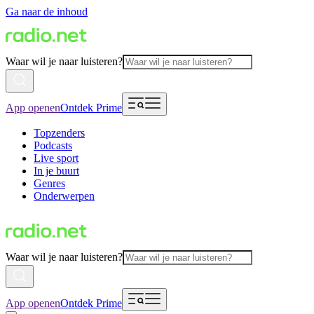
Ga naar de inhoud
Waar wil je naar luisteren?
App openen
Ontdek Prime
Topzenders
Podcasts
Live sport
In je buurt
Genres
Onderwerpen
Waar wil je naar luisteren?
App openen
Ontdek Prime