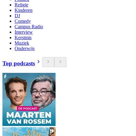
Religie
Kinderen
DJ
Comedy
Campus Radio
Interview
Kerstmis
Muziek
Onderwijs
Top podcasts