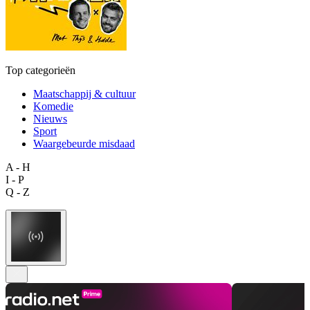
Top categorieën
Maatschappij & cultuur
Komedie
Nieuws
Sport
Waargebeurde misdaad
A - H
I - P
Q - Z