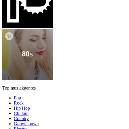
Top muziekgenres
Pop
Rock
Hip Hop
Chillout
Country
Gouwe ouwe
Electro