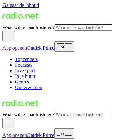
Ga naar de inhoud
Waar wil je naar luisteren?
App openen
Ontdek Prime
Topzenders
Podcasts
Live sport
In je buurt
Genres
Onderwerpen
Waar wil je naar luisteren?
App openen
Ontdek Prime