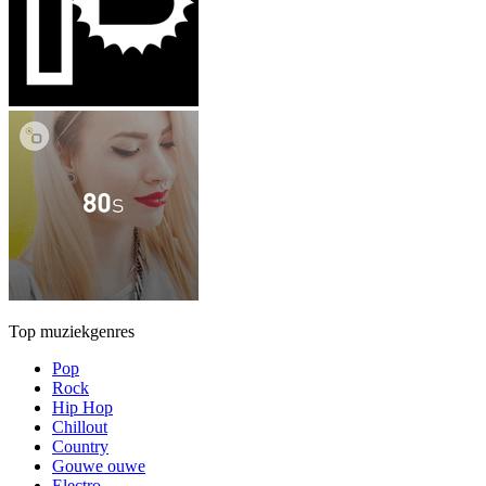
Top muziekgenres
Pop
Rock
Hip Hop
Chillout
Country
Gouwe ouwe
Electro