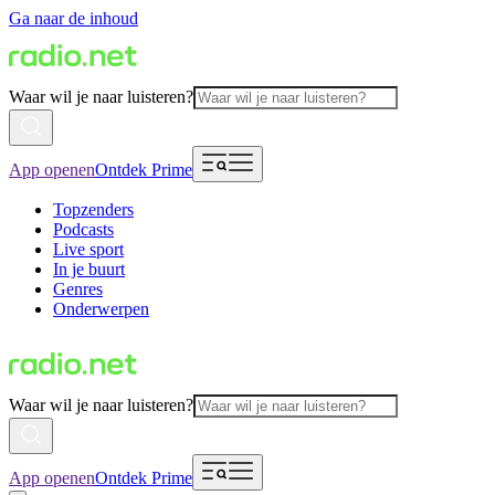
Ga naar de inhoud
Waar wil je naar luisteren?
App openen
Ontdek Prime
Topzenders
Podcasts
Live sport
In je buurt
Genres
Onderwerpen
Waar wil je naar luisteren?
App openen
Ontdek Prime