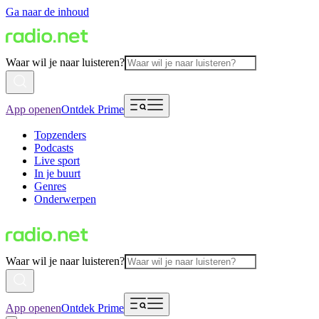
Ga naar de inhoud
Waar wil je naar luisteren?
App openen
Ontdek Prime
Topzenders
Podcasts
Live sport
In je buurt
Genres
Onderwerpen
Waar wil je naar luisteren?
App openen
Ontdek Prime