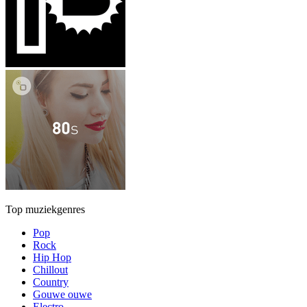
Top muziekgenres
Pop
Rock
Hip Hop
Chillout
Country
Gouwe ouwe
Electro