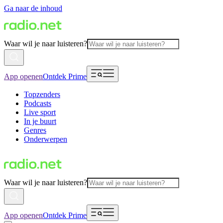
Ga naar de inhoud
Waar wil je naar luisteren?
App openen
Ontdek Prime
Topzenders
Podcasts
Live sport
In je buurt
Genres
Onderwerpen
Waar wil je naar luisteren?
App openen
Ontdek Prime