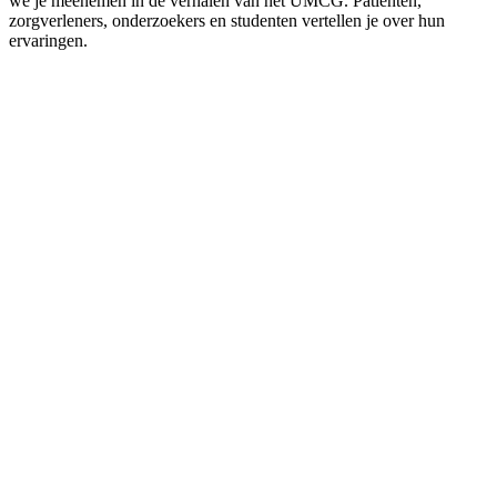
we je meenemen in de verhalen van het UMCG. Patiënten,
zorgverleners, onderzoekers en studenten vertellen je over hun
ervaringen.
Podcast website