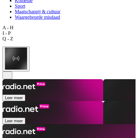
Komedie
Sport
Maatschappij & cultuur
Waargebeurde misdaad
A - H
I - P
Q - Z
Leer meer
Leer meer