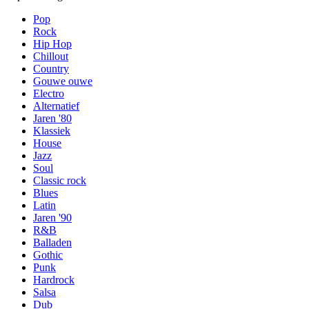
Pop
Rock
Hip Hop
Chillout
Country
Gouwe ouwe
Electro
Alternatief
Jaren '80
Klassiek
House
Jazz
Soul
Classic rock
Blues
Latin
Jaren '90
R&B
Balladen
Gothic
Punk
Hardrock
Salsa
Dub