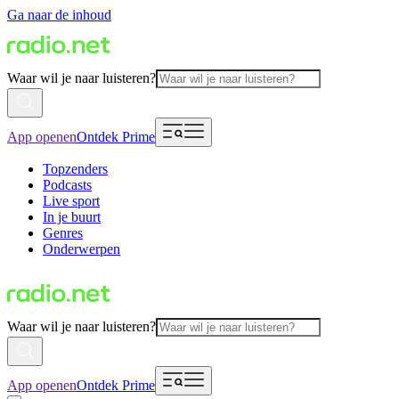
Ga naar de inhoud
Waar wil je naar luisteren?
App openen
Ontdek Prime
Topzenders
Podcasts
Live sport
In je buurt
Genres
Onderwerpen
Waar wil je naar luisteren?
App openen
Ontdek Prime