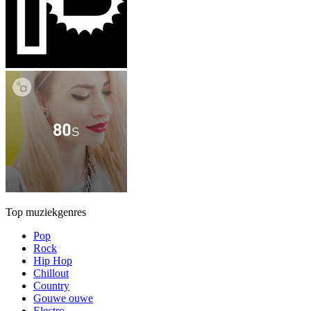
Top muziekgenres
Pop
Rock
Hip Hop
Chillout
Country
Gouwe ouwe
Electro