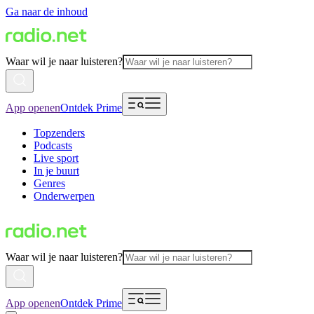
Ga naar de inhoud
Waar wil je naar luisteren?
App openen
Ontdek Prime
Topzenders
Podcasts
Live sport
In je buurt
Genres
Onderwerpen
Waar wil je naar luisteren?
App openen
Ontdek Prime