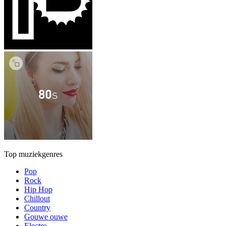
Top muziekgenres
Pop
Rock
Hip Hop
Chillout
Country
Gouwe ouwe
Electro