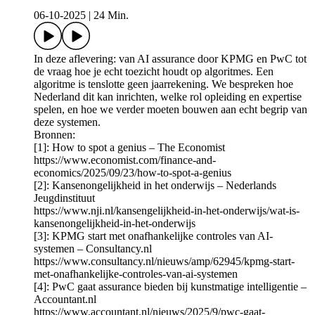
06-10-2025
|
24 Min.
In deze aflevering: van AI assurance door KPMG en PwC tot
de vraag hoe je echt toezicht houdt op algoritmes. Een
algoritme is tenslotte geen jaarrekening. We bespreken hoe
Nederland dit kan inrichten, welke rol opleiding en expertise
spelen, en hoe we verder moeten bouwen aan echt begrip van
deze systemen.
Bronnen:
[1]: How to spot a genius – The Economist
https://www.economist.com/finance-and-
economics/2025/09/23/how-to-spot-a-genius
[2]: Kansenongelijkheid in het onderwijs – Nederlands
Jeugdinstituut
https://www.nji.nl/kansengelijkheid-in-het-onderwijs/wat-is-
kansenongelijkheid-in-het-onderwijs
[3]: KPMG start met onafhankelijke controles van AI-
systemen – Consultancy.nl
https://www.consultancy.nl/nieuws/amp/62945/kpmg-start-
met-onafhankelijke-controles-van-ai-systemen
[4]: PwC gaat assurance bieden bij kunstmatige intelligentie –
Accountant.nl
https://www.accountant.nl/nieuws/2025/9/pwc-gaat-