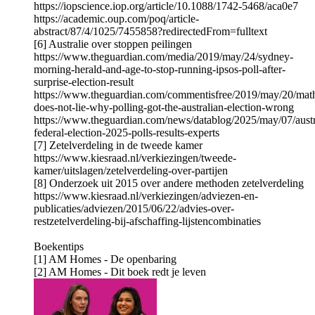
https://iopscience.iop.org/article/10.1088/1742-5468/aca0e7
https://academic.oup.com/poq/article-
abstract/87/4/1025/7455858?redirectedFrom=fulltext
[6] Australie over stoppen peilingen
https://www.theguardian.com/media/2019/may/24/sydney-
morning-herald-and-age-to-stop-running-ipsos-poll-after-
surprise-election-result
https://www.theguardian.com/commentisfree/2019/may/20/mat
does-not-lie-why-polling-got-the-australian-election-wrong
https://www.theguardian.com/news/datablog/2025/may/07/austr
federal-election-2025-polls-results-experts
[7] Zetelverdeling in de tweede kamer
https://www.kiesraad.nl/verkiezingen/tweede-
kamer/uitslagen/zetelverdeling-over-partijen
[8] Onderzoek uit 2015 over andere methoden zetelverdeling
https://www.kiesraad.nl/verkiezingen/adviezen-en-
publicaties/adviezen/2015/06/22/advies-over-
restzetelverdeling-bij-afschaffing-lijstencombinaties
Boekentips
[1] AM Homes - De openbaring
[2] AM Homes - Dit boek redt je leven