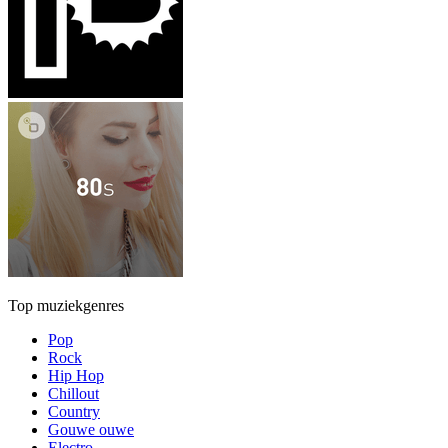
Top muziekgenres
Pop
Rock
Hip Hop
Chillout
Country
Gouwe ouwe
Electro