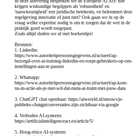
In deze aflevering bespreken we de Europese AI Act: hoe
krijgen wiskundige begrippen als 'robuustheid' en
'nauwkeurigheid' een juridische betekenis, en belemmert deze
regelgeving innovatie of juist niet? Ook gaan we in op de
vraag welke expertise nodig is om te zorgen dat de wet in de
praktijk goed wordt toegepast.
Zoals altijd sluiten we af met boekentips!
Bronnen:
1. Linkedin:
https://www.autoriteitpersoonsgegevens.nl/actueel/ap-
bezorgd-over-ai-training-linkedin-en-roept-gebruikers-op-om-
instellingen-aan-te-passen
2. Whatsapp:
https://www.autoriteitpersoonsgegevens.nl/actueel/ap-kom-
nu-in-actie-als-je-niet-wil-dat-meta-ai-traint-met-jouw-data
3. ChatGPT chat openbaar: https://aiwereld.nl/nieuws/je-
publieke-chatgptconversaties-zijn-zichtbaar-via-google
4. Verboden AI-systeem:
https://artificialintelligenceact.eu/article/5/
5. Hoog-risico AI-systeem: