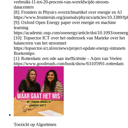
verbruikt-11-tot-20-procent-van-wereldwijde-stroom-
datacenters
[8]: Frontiers in Physics overzichtsartikel over energie en AI
https://www.frontiersin.org/journals/physics/articles/10.3389/f
[9]: Oxford Open Energy paper over energie en machine
learning
https://academic.oup.com/ooenergy/article/doi/10.1093/ooene
[10]: Topsector ICT over het onderzoek van Marieke over het
balanceren van het stroomnet
https://topsector-ict.nl/en/news/project-update-energy-intranets
Boekentips:
[1]: Rotterdam: een ode aan inefficiëntie – Arjen van Veelen
https://www.goodreads.com/book/show/63105991-rotterdam
Toezicht op Algoritmen