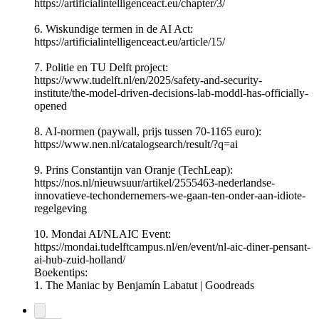
https://artificialintelligenceact.eu/chapter/3/
6. Wiskundige termen in de AI Act:
https://artificialintelligenceact.eu/article/15/
7. Politie en TU Delft project:
https://www.tudelft.nl/en/2025/safety-and-security-
institute/the-model-driven-decisions-lab-moddl-has-officially-
opened
8. AI-normen (paywall, prijs tussen 70-1165 euro):
https://www.nen.nl/catalogsearch/result/?q=ai
9. Prins Constantijn van Oranje (TechLeap):
https://nos.nl/nieuwsuur/artikel/2555463-nederlandse-
innovatieve-techondernemers-we-gaan-ten-onder-aan-idiote-
regelgeving
10. Mondai AI/NLAIC Event:
https://mondai.tudelftcampus.nl/en/event/nl-aic-diner-pensant-
ai-hub-zuid-holland/
Boekentips:
1. The Maniac by Benjamín Labatut | Goodreads