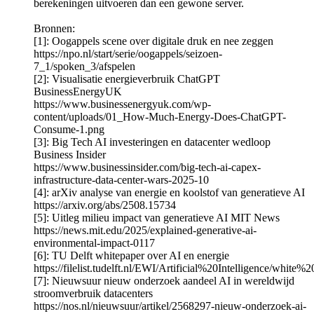
berekeningen uitvoeren dan een gewone server.
Bronnen:
[1]: Oogappels scene over digitale druk en nee zeggen
https://npo.nl/start/serie/oogappels/seizoen-
7_1/spoken_3/afspelen
[2]: Visualisatie energieverbruik ChatGPT
BusinessEnergyUK
https://www.businessenergyuk.com/wp-
content/uploads/01_How-Much-Energy-Does-ChatGPT-
Consume-1.png
[3]: Big Tech AI investeringen en datacenter wedloop
Business Insider
https://www.businessinsider.com/big-tech-ai-capex-
infrastructure-data-center-wars-2025-10
[4]: arXiv analyse van energie en koolstof van generatieve AI
https://arxiv.org/abs/2508.15734
[5]: Uitleg milieu impact van generatieve AI MIT News
https://news.mit.edu/2025/explained-generative-ai-
environmental-impact-0117
[6]: TU Delft whitepaper over AI en energie
https://filelist.tudelft.nl/EWI/Artificial%20Intelligence/white
[7]: Nieuwsuur nieuw onderzoek aandeel AI in wereldwijd
stroomverbruik datacenters
https://nos.nl/nieuwsuur/artikel/2568297-nieuw-onderzoek-ai-