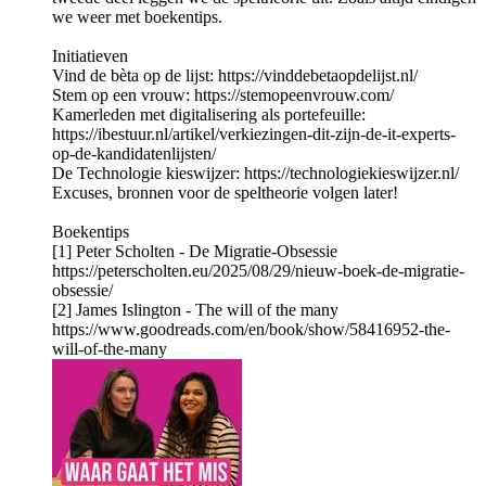
we weer met boekentips.
Initiatieven
Vind de bèta op de lijst: https://vinddebetaopdelijst.nl/
Stem op een vrouw: https://stemopeenvrouw.com/
Kamerleden met digitalisering als portefeuille:
https://ibestuur.nl/artikel/verkiezingen-dit-zijn-de-it-experts-
op-de-kandidatenlijsten/
De Technologie kieswijzer: https://technologiekieswijzer.nl/
Excuses, bronnen voor de speltheorie volgen later!
Boekentips
[1] Peter Scholten - De Migratie-Obsessie
https://peterscholten.eu/2025/08/29/nieuw-boek-de-migratie-
obsessie/
[2] James Islington - The will of the many
https://www.goodreads.com/en/book/show/58416952-the-
will-of-the-many