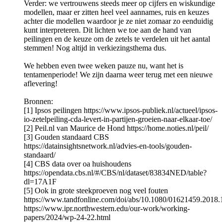
Verder: we vertrouwens steeds meer op cijfers en wiskundige
modellen, maar er zitten heel veel aannames, ruis en keuzes
achter die modellen waardoor je ze niet zomaar zo eenduidig
kunt interpreteren. Dit lichten we toe aan de hand van
peilingen en de keuze om de zetels te verdelen uit het aantal
stemmen! Nog altijd in verkiezingsthema dus.
We hebben even twee weken pauze nu, want het is
tentamenperiode! We zijn daarna weer terug met een nieuwe
aflevering!
Bronnen:
[1] Ipsos peilingen https://www.ipsos-publiek.nl/actueel/ipsos-
io-zetelpeiling-cda-levert-in-partijen-groeien-naar-elkaar-toe/
[2] Peil.nl van Maurice de Hond https://home.noties.nl/peil/
[3] Gouden standaard CBS
https://datainsightsnetwork.nl/advies-en-tools/gouden-
standaard/
[4] CBS data over oa huishoudens
https://opendata.cbs.nl/#/CBS/nl/dataset/83834NED/table?
dl=17A1F
[5] Ook in grote steekproeven nog veel fouten
https://www.tandfonline.com/doi/abs/10.1080/01621459.2018
https://www.ipr.northwestern.edu/our-work/working-
papers/2024/wp-24-22.html