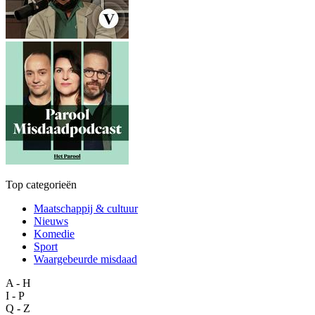
Top categorieën
Maatschappij & cultuur
Nieuws
Komedie
Sport
Waargebeurde misdaad
A - H
I - P
Q - Z