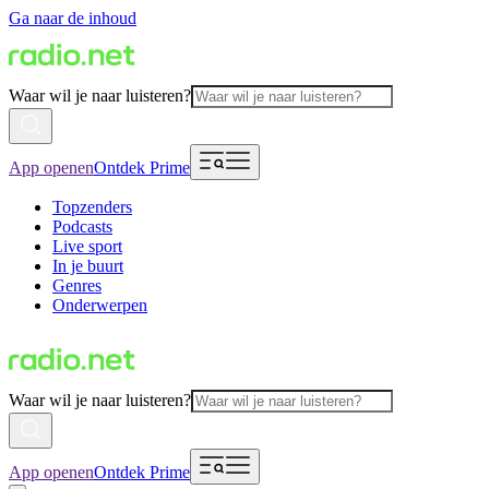
Ga naar de inhoud
Waar wil je naar luisteren?
App openen
Ontdek Prime
Topzenders
Podcasts
Live sport
In je buurt
Genres
Onderwerpen
Waar wil je naar luisteren?
App openen
Ontdek Prime