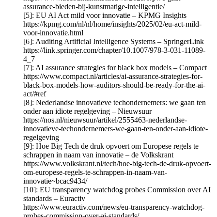
assurance-bieden-bij-kunstmatige-intelligentie/
[5]: EU AI Act mild voor innovatie – KPMG Insights
https://kpmg.com/nl/nl/home/insights/2025/02/eu-act-mild-
voor-innovatie.html
[6]: Auditing Artificial Intelligence Systems – SpringerLink
https://link.springer.com/chapter/10.1007/978-3-031-11089-
4_7
[7]: AI assurance strategies for black box models – Compact
https://www.compact.nl/articles/ai-assurance-strategies-for-
black-box-models-how-auditors-should-be-ready-for-the-ai-
act/#ref
[8]: Nederlandse innovatieve techondernemers: we gaan ten
onder aan idiote regelgeving – Nieuwsuur
https://nos.nl/nieuwsuur/artikel/2555463-nederlandse-
innovatieve-techondernemers-we-gaan-ten-onder-aan-idiote-
regelgeving
[9]: Hoe Big Tech de druk opvoert om Europese regels te
schrappen in naam van innovatie – de Volkskrant
https://www.volkskrant.nl/tech/hoe-big-tech-de-druk-opvoert-
om-europese-regels-te-schrappen-in-naam-van-
innovatie~bcac9434/
[10]: EU transparency watchdog probes Commission over AI
standards – Euractiv
https://www.euractiv.com/news/eu-transparency-watchdog-
probes-commission-over-ai-standards/