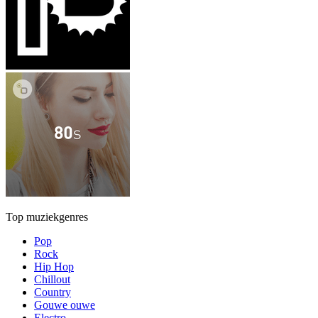
Top muziekgenres
Pop
Rock
Hip Hop
Chillout
Country
Gouwe ouwe
Electro