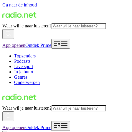
Ga naar de inhoud
Waar wil je naar luisteren?
App openen
Ontdek Prime
Topzenders
Podcasts
Live sport
In je buurt
Genres
Onderwerpen
Waar wil je naar luisteren?
App openen
Ontdek Prime