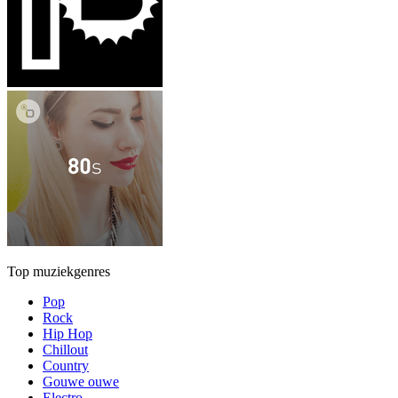
Top muziekgenres
Pop
Rock
Hip Hop
Chillout
Country
Gouwe ouwe
Electro