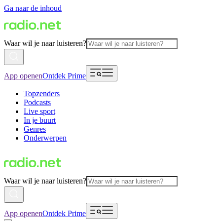
Ga naar de inhoud
Waar wil je naar luisteren?
App openen
Ontdek Prime
Topzenders
Podcasts
Live sport
In je buurt
Genres
Onderwerpen
Waar wil je naar luisteren?
App openen
Ontdek Prime