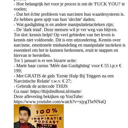
- Hoe belangrijk het voor je proces is om de 'FUCK YOU!' te
voelen;
- Dat het échte probleem van narcisten hun waardesysteem is.
Ze hebben geen spijt van hun 'slechte' daden;
- Wat gaslighting is en andere manipulatietactieken zijn;
- De 'dark triad'. Deze mensen wil je ver weg van blijven.
Tot slot: kennis helpt! Op veel gebieden van het leven is
kennis niet voldoende. Dit is een uitzondering. Kennis over
narcisme, emotionele mishandeling en manipulatie tactieken is
essentieel om het te kunnen herkennen, eruit te stappen en
hiervan te herstellen.
Tot 1 januari is er een bizarre actie:
- Marte haar cursus 'Méér dan Gaslighting' voor € 55 i.p.v €
199;
- Met GRATIS de gids 'Eerste Hulp Bij Triggers na een
Narcistische Relatie' t.w.v. € 27;
- Gebruik de actiecode THIJS
Ga naar: https://thijslindhout.nl/marte/
Deze aflevering bekijken op YouTube:
https://www.youtube.com/watch?v=xjygTbrNNaQ