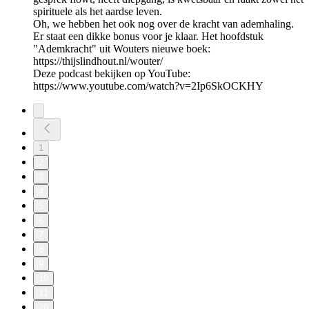
spirituele als het aardse leven.
Oh, we hebben het ook nog over de kracht van ademhaling.
Er staat een dikke bonus voor je klaar. Het hoofdstuk
"Ademkracht" uit Wouters nieuwe boek:
https://thijslindhout.nl/wouter/
Deze podcast bekijken op YouTube:
https://www.youtube.com/watch?v=2Ip6SkOCKHY
1
2
3
4
5
6
7
8
9
10
11
20