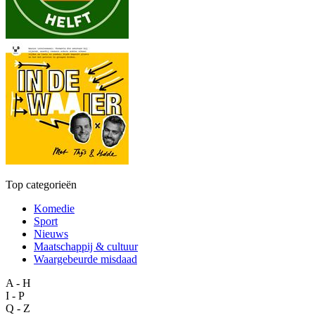
Top categorieën
Komedie
Sport
Nieuws
Maatschappij & cultuur
Waargebeurde misdaad
A - H
I - P
Q - Z