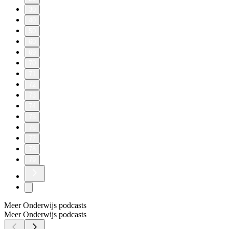
30
40
50
60
69
70
71
72
73
74
75
76
77
78
79
Meer Onderwijs podcasts
Meer Onderwijs podcasts