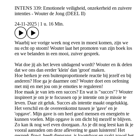
INTENS 339: Emotionele veiligheid, onzekerheid en zuivere
intenties - Wouter de Jong (DEEL II)
24-11-2025
|
1 u. 16 Min.
Waarbij we vorige week nog even in moest komen, zijn we
nu echt op stoom! Wouter laat het promoten van zijn boek los
en we belanden in een mooi, zuiver gesprek.
Wat doe jij als het leven uitdagend wordt? Wouter en ik delen
dat we ons dan eerder 'klein' dan 'groot' maken.
Hoe herken je een buitenproportionele reactie bij jezelf en bij
anderen? Hoe ga je daarmee om? Wouter doet een oefening
met mij en met jou om je emoties te reguleren!
Hoe maak je van iets een succes? En wat is "succes"? Wouter
inspireert je om je te focussen op je intentie om je missie te
leven. Daar zit geluk. Succes als intentie maakt ongelukkig.
Het verschil en de overeenkomst tussen je 'gave' en je
'opgave'. Mijn gave is om heel goed mensen en energieën te
kunnen voelen. Mijn opgave is om dicht bij mezelf te blijven.
Zo kan ik nog wel even doorgaan. As je dit nog leest kan ik je
vooral aanraden om deze aflevering te gaan luisteren! Het
gesprek flowt, heeft diepgang, is kwetsbaar en raakt zowel het