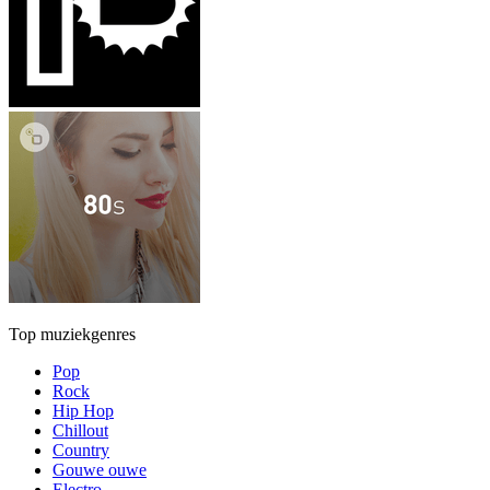
Top muziekgenres
Pop
Rock
Hip Hop
Chillout
Country
Gouwe ouwe
Electro