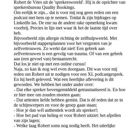
Robert de Vries uit de 'sprekerswereld'. Hij is de oprichter van
sprekersbureau Quality Bookings.
Om eerlijk te zijn... dat is voor mij nog geen reden om een
podcast met hem op te nemen. Totdat ik zijn bijdrages op
LinkedIn las. De ene na de andere rake opmerking kwam
voorbrij. Precies in lijn met waar ik het de laatste tijd over
heb.
Bijvoorbeeld zijn allergie richting de zelfhulpwereld. Met
bijvoorbeeld stappenplannen voor het vergroten van je
zelfvertrouwen. Zo werkt dat niet! Een gebrek aan
zelfvertrouwen is een gevolg van trauma. Of van een gebrek
aan (een gevoel van) bestaansrecht.
Dat los je niet op met een online cursus!
Naja, zo kan ik nog wel even doorgaan. Dit was voor mij
reden om Robert uit te nodigen voor een XL podcastgesprek.
En hij heeft geleverd. Wat een heerlijke aflevering is dit
geworden. We hebben het onder ander over:
- Dat elke spreker bovengemiddeld getraumatiseerd is. En hoe
ze hier mee om zouden moeten gaan;
- Dat artiesten liefde hebben gemist. Dat is dé reden dat ze in
de schijnwerpers en voor de groep gaan staan;
- Hoe je dan wél authentiek wordt als spreker!;
- Hoe het pad van heling er voor Robert uitziet: het afpellen
van zijn lagen;
- Welke laag Robert soms nog nodig heeft. Het uiterlijke