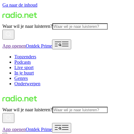
Ga naar de inhoud
Waar wil je naar luisteren?
App openen
Ontdek Prime
Topzenders
Podcasts
Live sport
In je buurt
Genres
Onderwerpen
Waar wil je naar luisteren?
App openen
Ontdek Prime