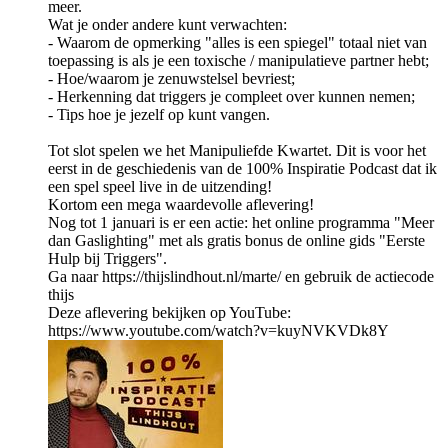
meer.
Wat je onder andere kunt verwachten:
- Waarom de opmerking "alles is een spiegel" totaal niet van
toepassing is als je een toxische / manipulatieve partner hebt;
- Hoe/waarom je zenuwstelsel bevriest;
- Herkenning dat triggers je compleet over kunnen nemen;
- Tips hoe je jezelf op kunt vangen.
Tot slot spelen we het Manipuliefde Kwartet. Dit is voor het
eerst in de geschiedenis van de 100% Inspiratie Podcast dat ik
een spel speel live in de uitzending!
Kortom een mega waardevolle aflevering!
Nog tot 1 januari is er een actie: het online programma "Meer
dan Gaslighting" met als gratis bonus de online gids "Eerste
Hulp bij Triggers".
Ga naar https://thijslindhout.nl/marte/ en gebruik de actiecode
thijs
Deze aflevering bekijken op YouTube:
https://www.youtube.com/watch?v=kuyNVKVDk8Y