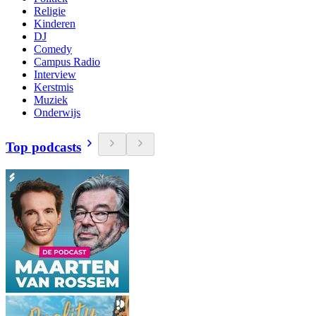
Religie
Kinderen
DJ
Comedy
Campus Radio
Interview
Kerstmis
Muziek
Onderwijs
Top podcasts