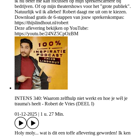
ik nu beter me kan focussen op mijn sprekerscarrière bij
bedrijven. Of op mijn theatershows voor het "grote publiek".
Natuurlijk wil ik allebei! Robert daagt me uit om te kiezen.
Download gratis de 6-stappen van jouw sprekerskompas:
https://thijslindhout.nl/robert
Deze aflevering bekijken op YouTube:
https://youtu.be/24NZ5CpOzBM
INTENS 340: Waarom zelfhulp niet werkt en hoe je wél je
trauma's heelt - Robert de Vries (DEEL I)
01-12-2025
|
1 u. 27 Min.
Holy moly... wat is dit een toffe aflevering geworden! Ik ken