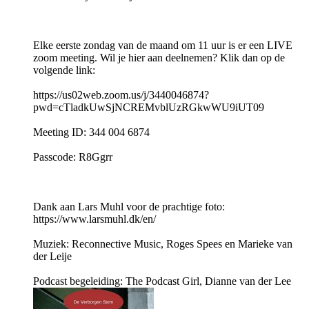
Elke eerste zondag van de maand om 11 uur is er een LIVE
zoom meeting. Wil je hier aan deelnemen? Klik dan op de
volgende link:
https://us02web.zoom.us/j/3440046874?
pwd=cTladkUwSjNCREMvblUzRGkwWU9iUT09
Meeting ID: 344 004 6874
Passcode: R8Ggrr
Dank aan Lars Muhl voor de prachtige foto:
https://www.larsmuhl.dk/en/
Muziek: Reconnective Music, Roges Spees en Marieke van
der Leije
Podcast begeleiding: The Podcast Girl, Dianne van der Lee