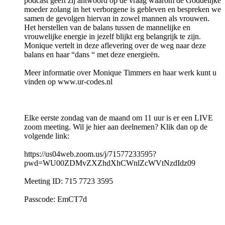
podcast geeft zij antwoord op de vraag waarom de Goddelijke
moeder zolang in het verborgene is gebleven en bespreken we
samen de gevolgen hiervan in zowel mannen als vrouwen.
Het herstellen van de balans tussen de mannelijke en
vrouwelijke energie in jezelf blijkt erg belangrijk te zijn.
Monique vertelt in deze aflevering over de weg naar deze
balans en haar “dans “ met deze energieën.
Meer informatie over Monique Timmers en haar werk kunt u
vinden op www.ur-codes.nl
Elke eerste zondag van de maand om 11 uur is er een LIVE
zoom meeting. Wil je hier aan deelnemen? Klik dan op de
volgende link:
https://us04web.zoom.us/j/71577233595?
pwd=WU00ZDMvZXZhdXhCWnlZcWVtNzdIdz09
Meeting ID: 715 7723 3595
Passcode: EmCT7d