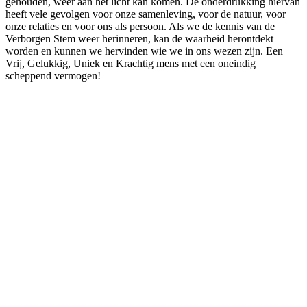
gehouden, weer aan het licht kan komen. De onderdrukking hiervan
heeft vele gevolgen voor onze samenleving, voor de natuur, voor
onze relaties en voor ons als persoon. Als we de kennis van de
Verborgen Stem weer herinneren, kan de waarheid herontdekt
worden en kunnen we hervinden wie we in ons wezen zijn. Een
Vrij, Gelukkig, Uniek en Krachtig mens met een oneindig
scheppend vermogen!
Podcast website