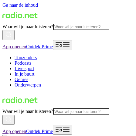
Ga naar de inhoud
Waar wil je naar luisteren?
App openen
Ontdek Prime
Topzenders
Podcasts
Live sport
In je buurt
Genres
Onderwerpen
Waar wil je naar luisteren?
App openen
Ontdek Prime