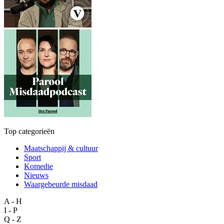
Top categorieën
Maatschappij & cultuur
Sport
Komedie
Nieuws
Waargebeurde misdaad
A - H
I - P
Q - Z