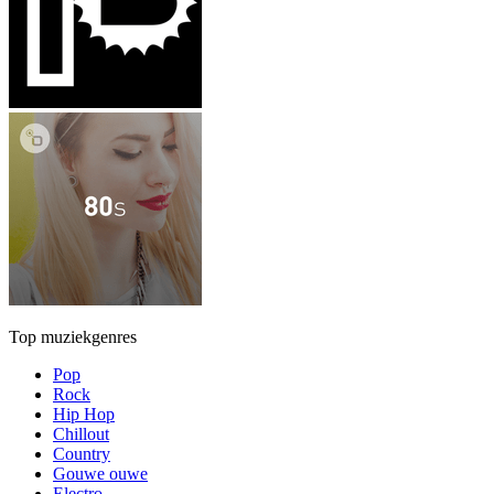
Top muziekgenres
Pop
Rock
Hip Hop
Chillout
Country
Gouwe ouwe
Electro