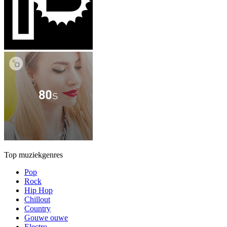
Top muziekgenres
Pop
Rock
Hip Hop
Chillout
Country
Gouwe ouwe
Electro