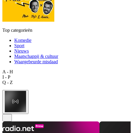
Top categorieën
Komedie
Sport
Nieuws
Maatschappij & cultuur
Waargebeurde misdaad
A - H
I - P
Q - Z