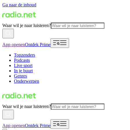
Ga naar de inhoud
Waar wil je naar luisteren?
App openen
Ontdek Prime
Topzenders
Podcasts
Live sport
In je buurt
Genres
Onderwerpen
Waar wil je naar luisteren?
App openen
Ontdek Prime