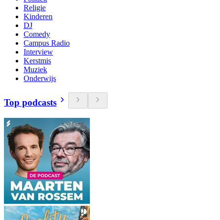
Religie
Kinderen
DJ
Comedy
Campus Radio
Interview
Kerstmis
Muziek
Onderwijs
Top podcasts