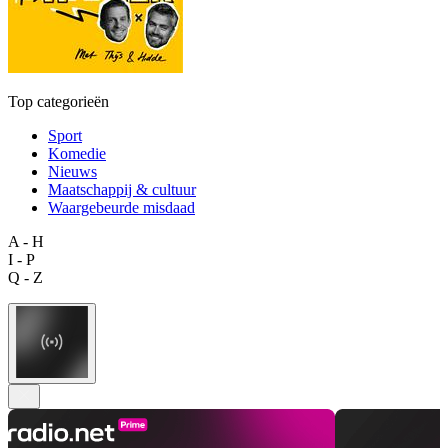
Top categorieën
Sport
Komedie
Nieuws
Maatschappij & cultuur
Waargebeurde misdaad
A - H
I - P
Q - Z