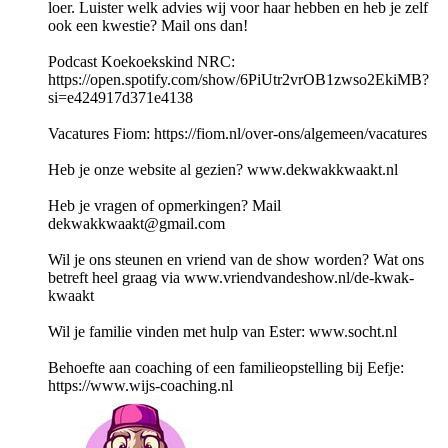
loer. Luister welk advies wij voor haar hebben en heb je zelf
ook een kwestie? Mail ons dan!
Podcast Koekoekskind NRC:
https://open.spotify.com/show/6PiUtr2vrOB1zwso2EkiMB?
si=e424917d371e4138
Vacatures Fiom: https://fiom.nl/over-ons/algemeen/vacatures
Heb je onze website al gezien? www.dekwakkwaakt.nl
Heb je vragen of opmerkingen? Mail
dekwakkwaakt@gmail.com
Wil je ons steunen en vriend van de show worden? Wat ons
betreft heel graag via www.vriendvandeshow.nl/de-kwak-
kwaakt
Wil je familie vinden met hulp van Ester: www.socht.nl
Behoefte aan coaching of een familieopstelling bij Eefje:
https://www.wijs-coaching.nl