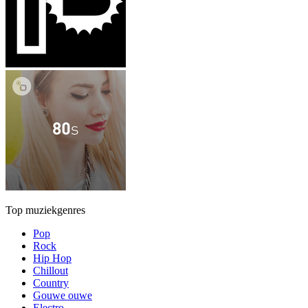
Top muziekgenres
Pop
Rock
Hip Hop
Chillout
Country
Gouwe ouwe
Electro