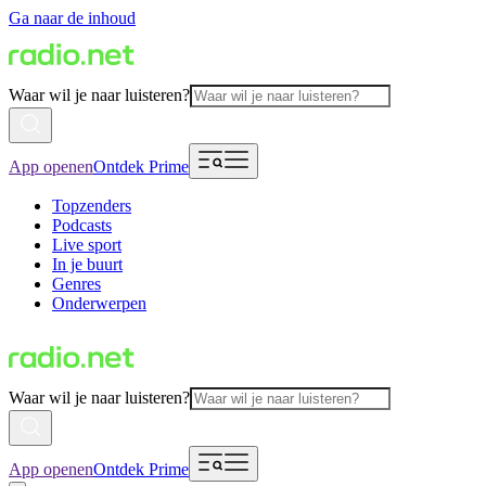
Ga naar de inhoud
Waar wil je naar luisteren?
App openen
Ontdek Prime
Topzenders
Podcasts
Live sport
In je buurt
Genres
Onderwerpen
Waar wil je naar luisteren?
App openen
Ontdek Prime