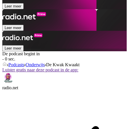
Leer meer
Leer meer
Leer meer
De podcast begint in
- 0 sec.
Podcasts
Onderwijs
De Kwak Kwaakt
Luister gratis naar deze podcast in de app:
radio.net