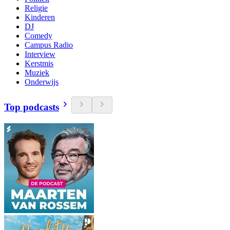
Religie
Kinderen
DJ
Comedy
Campus Radio
Interview
Kerstmis
Muziek
Onderwijs
Top podcasts