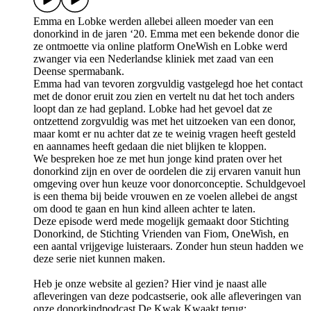
Emma en Lobke werden allebei alleen moeder van een
donorkind in de jaren ‘20. Emma met een bekende donor die
ze ontmoette via online platform OneWish en Lobke werd
zwanger via een Nederlandse kliniek met zaad van een
Deense spermabank.
Emma had van tevoren zorgvuldig vastgelegd hoe het contact
met de donor eruit zou zien en vertelt nu dat het toch anders
loopt dan ze had gepland. Lobke had het gevoel dat ze
ontzettend zorgvuldig was met het uitzoeken van een donor,
maar komt er nu achter dat ze te weinig vragen heeft gesteld
en aannames heeft gedaan die niet blijken te kloppen.
We bespreken hoe ze met hun jonge kind praten over het
donorkind zijn en over de oordelen die zij ervaren vanuit hun
omgeving over hun keuze voor donorconceptie. Schuldgevoel
is een thema bij beide vrouwen en ze voelen allebei de angst
om dood te gaan en hun kind alleen achter te laten.
Deze episode werd mede mogelijk gemaakt door Stichting
Donorkind, de Stichting Vrienden van Fiom, OneWish, en
een aantal vrijgevige luisteraars. Zonder hun steun hadden we
deze serie niet kunnen maken.
Heb je onze website al gezien? Hier vind je naast alle
afleveringen van deze podcastserie, ook alle afleveringen van
onze donorkindpodcast De Kwak Kwaakt terug: