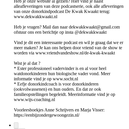
Heb je onze website al gezien? Hier vind je naast
alleafleveringen van deze podcastserie, ook alle afleveringen
van onze donorkindpodcast De Kwak Kwaakt terug:
www.dekwakkwaakt.nl
Heb je vragen? Mail dan naar dekwakkwaakt@gmail.com
ofstuur ons een berichtje op insta @dekwakkwaakt
Vind je dit een interessante podcast en wil je graag dat we er
meer maken? Je kan ons helpen door vriend van de show te
worden via www.vriendvandeshow.nl/de-kwak-kwaakt
Wist je al dat ?
* Ester professioneel vadervinder is en al voor heel
watdonorkinderen hun biologische vader vond. Meer
informatie vind je op www.socht.nl
* Eefje donorkindcoach is voor donorkinderen
(ookvolwassenen) en hun ouders. En dat ze ook
familieopstellingen begeleidt. Meerinformatie vind je op
www.wijs-coaching.nl
Voorleesboekjes Anne Schrijvers en Marja Visser:
https://eenbijzondergewoongezin.nl/