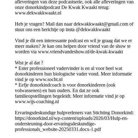
afleveringen van deze podcastserie, ook alle afleveringen van
onze donorkindpodcast De Kwak Kwaakt terug:
www.dekwakkwaakt.nl
Heb je vragen? Mail dan naar dekwakkwaakt@gmail.com of
stuur ons een berichtje op insta @dekwakkwaakt
Vind je dit een interessante podcast en wil je graag dat we er
meer maken? Je kan ons helpen door vriend van de show te
worden via www.vriendvandeshow.nl/de-kwak-kwaakt
Wist je al dat ?
* Ester professioneel vadervinder is en al voor heel wat
donorkinderen hun biologische vader vond. Meer informatie
vind je op www.socht.nl
* Eefje donorkindcoach is voor donorkinderen (ook
volwassenen) en hun ouders. En dat ze ook
familieopstellingen begeleidt. Meer informatie vind je op
www.wijs-coaching.nl
Ervaringsdeskundige hulpverleners van Stichting Donorkind:
⁠https://donorkind.nl/wp-content/uploads/2026/03/Hulp-en-
ondersteuning-door-ervaringsdeskundige-
professionals_website-20250331.docx-1.pdf