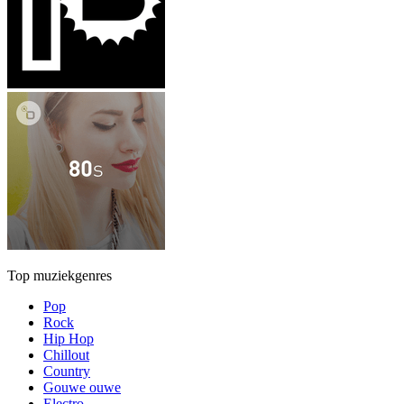
Top muziekgenres
Pop
Rock
Hip Hop
Chillout
Country
Gouwe ouwe
Electro