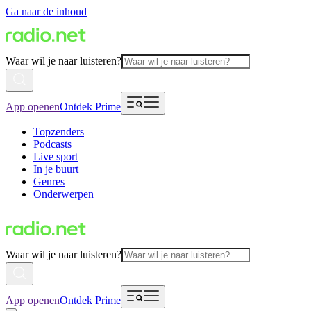
Ga naar de inhoud
Waar wil je naar luisteren?
App openen
Ontdek Prime
Topzenders
Podcasts
Live sport
In je buurt
Genres
Onderwerpen
Waar wil je naar luisteren?
App openen
Ontdek Prime