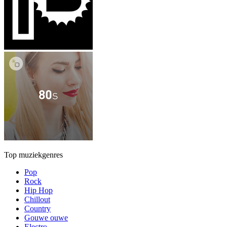
Top muziekgenres
Pop
Rock
Hip Hop
Chillout
Country
Gouwe ouwe
Electro