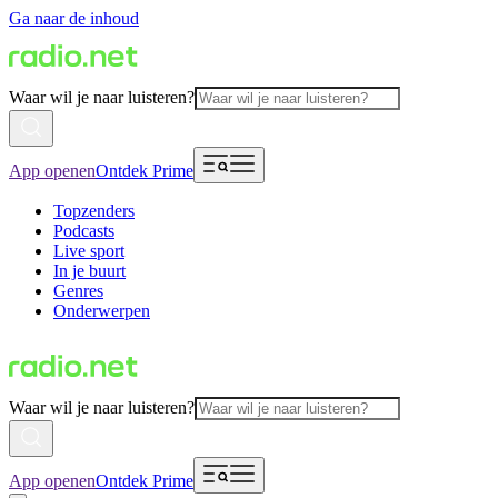
Ga naar de inhoud
Waar wil je naar luisteren?
App openen
Ontdek Prime
Topzenders
Podcasts
Live sport
In je buurt
Genres
Onderwerpen
Waar wil je naar luisteren?
App openen
Ontdek Prime