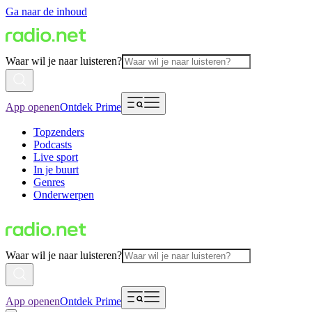
Ga naar de inhoud
Waar wil je naar luisteren?
App openen
Ontdek Prime
Topzenders
Podcasts
Live sport
In je buurt
Genres
Onderwerpen
Waar wil je naar luisteren?
App openen
Ontdek Prime