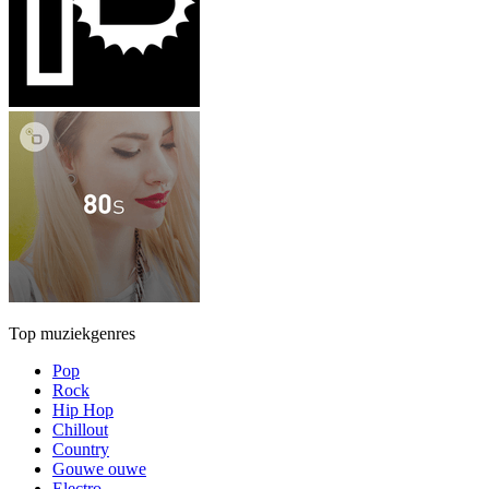
Top muziekgenres
Pop
Rock
Hip Hop
Chillout
Country
Gouwe ouwe
Electro