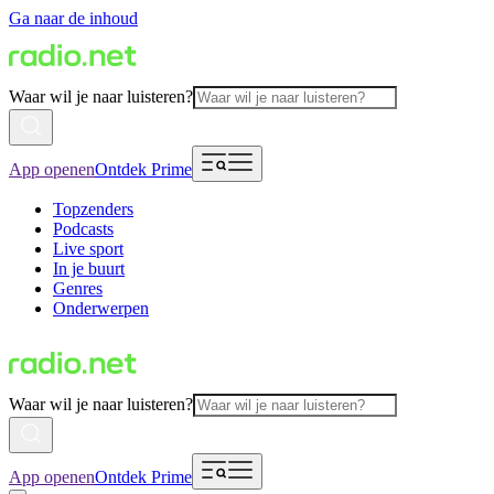
Ga naar de inhoud
Waar wil je naar luisteren?
App openen
Ontdek Prime
Topzenders
Podcasts
Live sport
In je buurt
Genres
Onderwerpen
Waar wil je naar luisteren?
App openen
Ontdek Prime