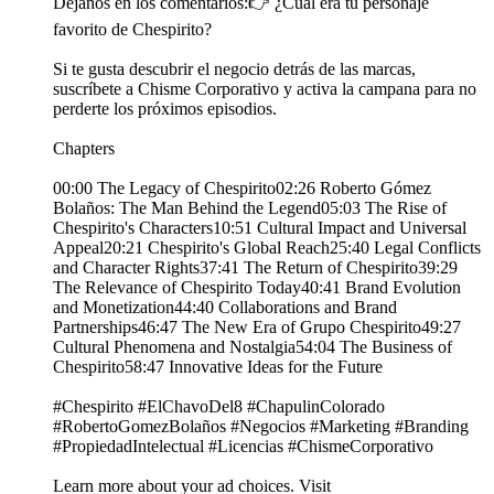
Déjanos en los comentarios:👉 ¿Cuál era tu personaje
favorito de Chespirito?
Si te gusta descubrir el negocio detrás de las marcas,
suscríbete a Chisme Corporativo y activa la campana para no
perderte los próximos episodios.
Chapters
00:00 The Legacy of Chespirito02:26 Roberto Gómez
Bolaños: The Man Behind the Legend05:03 The Rise of
Chespirito's Characters10:51 Cultural Impact and Universal
Appeal20:21 Chespirito's Global Reach25:40 Legal Conflicts
and Character Rights37:41 The Return of Chespirito39:29
The Relevance of Chespirito Today40:41 Brand Evolution
and Monetization44:40 Collaborations and Brand
Partnerships46:47 The New Era of Grupo Chespirito49:27
Cultural Phenomena and Nostalgia54:04 The Business of
Chespirito58:47 Innovative Ideas for the Future
#Chespirito #ElChavoDel8 #ChapulinColorado
#RobertoGomezBolaños #Negocios #Marketing #Branding
#PropiedadIntelectual #Licencias #ChismeCorporativo
Learn more about your ad choices. Visit