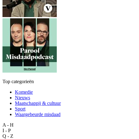
Top categorieën
Komedie
Nieuws
Maatschappij & cultuur
Sport
Waargebeurde misdaad
A - H
I - P
Q - Z