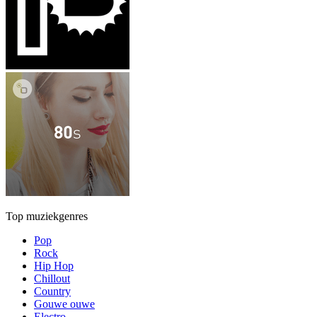
Top muziekgenres
Pop
Rock
Hip Hop
Chillout
Country
Gouwe ouwe
Electro