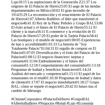
Lujo18:15 Las aspiraciones de la Generación Z21:37 Los
orígenes de El Palacio de Hierro25:05 El auge de las tiendas
departamentales en México30:02 El gran incendio de
191435:29 La reconstrucción y el renacimiento de El Palacio
de Hierro41:07 Alberto Baillères: el líder que transformó el
negocio46:41 El Rey de la Plata: Peñoles y Grupo BAL53:06
El éxito actual y el futuro de El Palacio de Hierro55:12 El
cliente y la marca56:11 E-commerce y la evolución de El
Palacio de Hierro57:29 El poder de la Tarjeta Palacio58:41
Las boutiques y el modelo de negocio01:00:05 Experiencias
de lujo y accesibilidad01:01:33 La historia de "Soy
Totalmente Palacio"01:04:33 El orgullo de comprar en El
Palacio01:07:05 Diversificación y el éxito del Palacio de los
Palacios01:08:12 El negocio financiero: tarjetas y
consumo01:11:04 Endeudamiento y el futuro del
consumo01:12:18 Comportamiento del consumidor01:13:18
Programas de lealtad y beneficios financieros01:14:24
Análisis del mercado y competencia01:15:13 El papel de los
restaurantes en el retail01:16:30 Programas de lealtad y datos
de clientes01:17:07 El negocio inmobiliario01:18:27 Grupo
BAL: cómo se reparte el negocio01:20:42 El futuro tras el
cambio de liderazgo
#ChismeCorporativo #PalacioDeHierro #GrupoBAL
#AlbertoBailleres #Negocios #Retail #Lujo #Economía