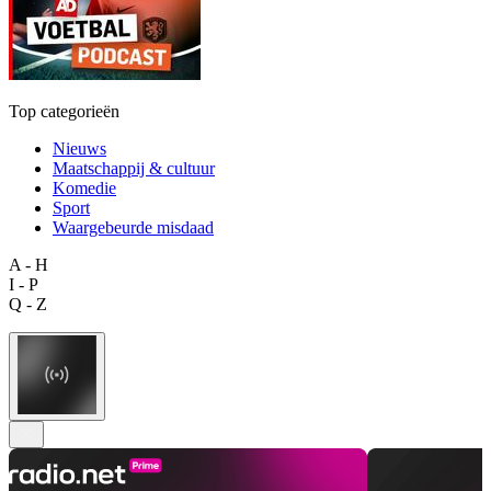
Top categorieën
Nieuws
Maatschappij & cultuur
Komedie
Sport
Waargebeurde misdaad
A - H
I - P
Q - Z