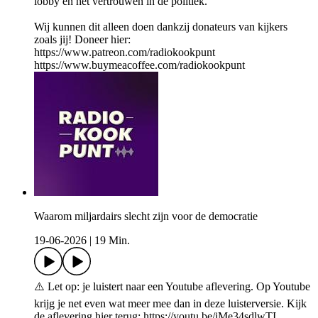
lobby en het vertrouwen in de politiek.
Wij kunnen dit alleen doen dankzij donateurs van kijkers
zoals jij! Doneer hier:
https://www.patreon.com/radiokookpunt
https://www.buymeacoffee.com/radiokookpunt
Waarom miljardairs slecht zijn voor de democratie
19-06-2026
|
19 Min.
⚠️ Let op: je luistert naar een Youtube aflevering. Op Youtube
krijg je net even wat meer mee dan in deze luisterversie. Kijk
de aflevering hier terug: https://youtu.be/iMe34sdlwTI