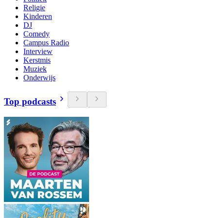
Religie
Kinderen
DJ
Comedy
Campus Radio
Interview
Kerstmis
Muziek
Onderwijs
Top podcasts