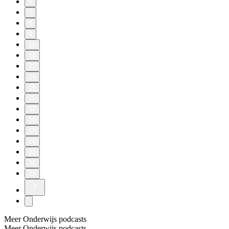
6
7
8
9
10
11
13
14
15
16
17
18
19
20
21
22
23
Meer Onderwijs podcasts
Meer Onderwijs podcasts