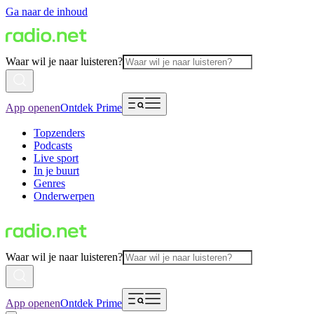
Ga naar de inhoud
Waar wil je naar luisteren?
App openen
Ontdek Prime
Topzenders
Podcasts
Live sport
In je buurt
Genres
Onderwerpen
Waar wil je naar luisteren?
App openen
Ontdek Prime