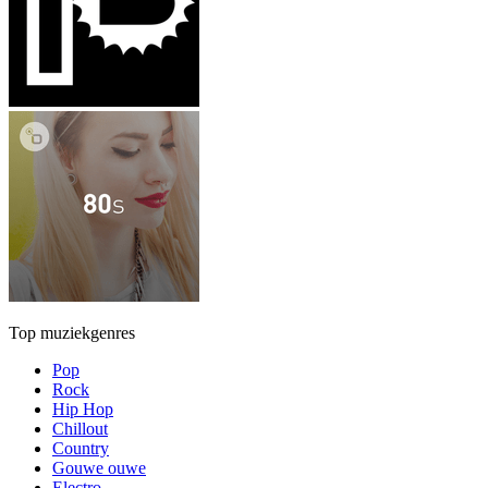
Top muziekgenres
Pop
Rock
Hip Hop
Chillout
Country
Gouwe ouwe
Electro