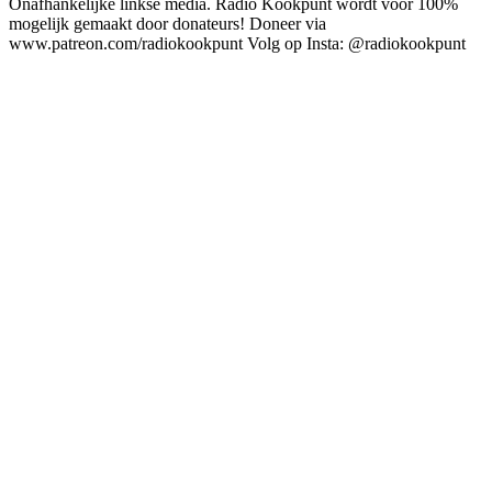
Onafhankelijke linkse media. Radio Kookpunt wordt voor 100%
mogelijk gemaakt door donateurs! Doneer via
www.patreon.com/radiokookpunt Volg op Insta: @radiokookpunt
Podcast website