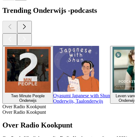
Trending Onderwijs -podcasts
Oyasumi Japanese with Shun
Two Minute People
Leven vanuit
Onderwijs
Onderwijs,
Onderwijs, Taalonderwijs
Over Radio Kookpunt
Over Radio Kookpunt
Over Radio Kookpunt