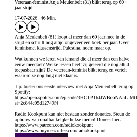
Veteraan-feminist Anja Meulenbelt (81) blikt terug op 60+
jaar strijd
17-07-2026
|
46 Min.
Anja Meulenbelt (81) loopt al meer dan 60 jaar mee in de
strijd en schrijft nog altijd ongeveer een boek per jaar. Over
feminisme, klassenstrijd, Palestina, noem maar op.
Wat kunnen we leren van iemand die al meer dan een halve
eeuw meedoet? Welke lessen heeft zij geleerd die nog altijd
toepasbaar zijn? De veteraan-feminist blikt terug en vertelt
waarom ze nog lang niet klaar is.
Tip: luister ons eerste interview met Anja Meulenbelt terug op
Spotify:
https://open.spotify.com/episode/3HCTPTkJJWBooNAnLJM
si=2c844e05d12749f4
Radio Kookpunt kan niet bestaan zonder donaties. Steun de
opbouw van onafhankelijke linkse media! Doneer hier:
https://www.patreon.com/radiokookpunt
https://www.buymeacoffee.com/radiokookpunt