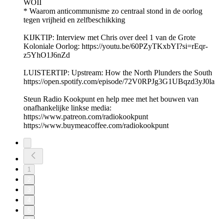
WOII
* Waarom anticommunisme zo centraal stond in de oorlog
tegen vrijheid en zelfbeschikking
KIJKTIP: Interview met Chris over deel 1 van de Grote
Koloniale Oorlog: https://youtu.be/60PZyTKxbYI?si=rEqr-
z5YhO1J6nZd
LUISTERTIP: Upstream: How the North Plunders the South
https://open.spotify.com/episode/72V0RPJg3G1UBqzd3yJ0la
Steun Radio Kookpunt en help mee met het bouwen van
onafhankelijke linkse media:
https://www.patreon.com/radiokookpunt
https://www.buymeacoffee.com/radiokookpunt
1
2
3
4
5