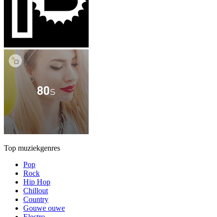
Top muziekgenres
Pop
Rock
Hip Hop
Chillout
Country
Gouwe ouwe
Electro