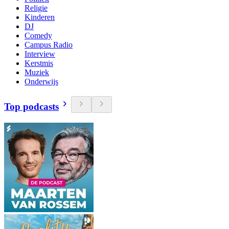
Religie
Kinderen
DJ
Comedy
Campus Radio
Interview
Kerstmis
Muziek
Onderwijs
Top podcasts