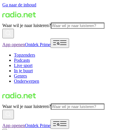
Ga naar de inhoud
Waar wil je naar luisteren?
App openen
Ontdek Prime
Topzenders
Podcasts
Live sport
In je buurt
Genres
Onderwerpen
Waar wil je naar luisteren?
App openen
Ontdek Prime