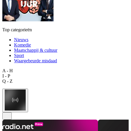
Top categorieën
Nieuws
Komedie
Maatschappij & cultuur
Sport
Waargebeurde misdaad
A - H
I - P
Q - Z